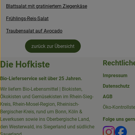
Blattsalat mit gratiniertem Ziegenkäse
Frühlings-Reis-Salat
Traubensalat auf Avocado
zurück zur Übersicht
Rechtlich
Die Hofkiste
Impressum
Bio-Lieferservice seit über 25 Jahren.
Datenschutz
Wir liefern Bio-Lebensmittel | Biokisten,
Ökokisten und Gemüsekisten im Rhein-Sieg-
AGB
Kreis, Rhein-Mosel-Region, Rheinisch-
Öko-Kontrollst
Bergischer-Kreis, rund um Bonn, Köln &
Leverkusen sowie ins Oberbergische Land,
Folge uns ger
den Westerwald, ins Siegerland und südliche
Externer 
Ext
Sauerland.