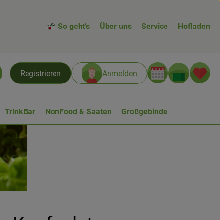
So geht’s
Über uns
Service
Hofladen
Warenk
L
Registrieren
Anmelden
chen
TrinkBar
NonFood & Saaten
Großgebinde