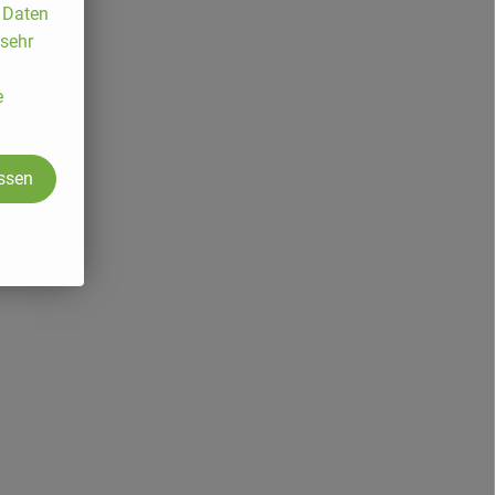
, Daten
 sehr
e
assen