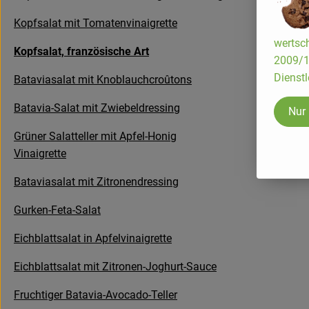
Kopfsalat mit Tomatenvinaigrette
wertsch
Kopfsalat, französische Art
2009/13
Dienstl
Bataviasalat mit Knoblauchcroûtons
Batavia-Salat mit Zwiebeldressing
Nur
Grüner Salatteller mit Apfel-Honig
Vinaigrette
Bataviasalat mit Zitronendressing
Gurken-Feta-Salat
Eichblattsalat in Apfelvinaigrette
Eichblattsalat mit Zitronen-Joghurt-Sauce
Fruchtiger Batavia-Avocado-Teller