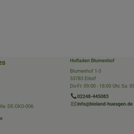
Hofladen Blumenhof
es
Blumenhof 1-3
53783 Eitorf
Do-Fr: 09:00 - 18:00 Uhr, Sa: 0
02248-445083
info@bioland-huesgen.de
elle: DE-ÖKO-006
ne
Link zu https://www.instagram.com/die.hofkiste/
erner Link zu https://www.facebook.com/p/Die-Hofkiste-Rhein