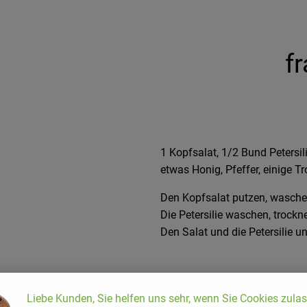
f
1 Kopfsalat, 1/2 Bund Petersil
etwas Honig, Pfeffer, einige T
Den Kopfsalat putzen, wasche
Die Petersilie waschen, trock
Den Salat und die Petersilie 
Liebe Kunden, Sie helfen uns sehr, wenn Sie Cookies zula