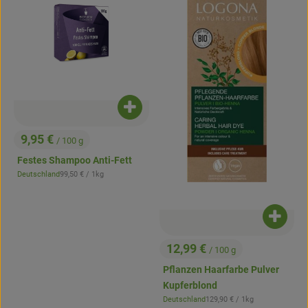
Produkt zum Warenkorb hinzufügen
9,95 €
/ 100 g
, Preis:
Festes Shampoo Anti-Fett
, Referenzpreis:
Deutschland
99,50 €
/ 1kg
, Herkunft:
Produk
12,99 €
/ 100 g
, Preis:
Pflanzen Haarfarbe Pulver
Kupferblond
, Referenzpreis:
Deutschland
129,90 €
/ 1kg
, Herkunft: