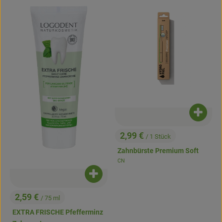
Produk
2,99 €
/ 1 Stück
, Preis:
Zahnbürste Premium Soft
CN
, Herkunft:
Produkt zum Warenkorb hinzufügen
2,59 €
/ 75 ml
, Preis:
EXTRA FRISCHE Pfefferminz