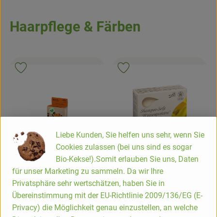
Haarpflege & Färben
, Kontrollstelle:
, Kontrollstell
.
.
, Verband:
, Verb
Produkt zu Favouriten hinzufügen
Produkt zu Favouriten hinzufügen
Liebe Kunden, Sie helfen uns sehr, wenn Sie
Cookies zulassen (bei uns sind es sogar
Produk
Bio-Kekse!).Somit erlauben Sie uns, Daten
Produkt zum Warenkorb hinzufügen
für unser Marketing zu sammeln. Da wir Ihre
5,99 €
/ 125 g
Privatsphäre sehr wertschätzen, haben Sie in
, Preis:
5,90 €
/ 60 g
, Preis:
Shampoo-Seife
Übereinstimmung mit der EU-Richtlinie 2009/136/EG (E-
Festes Shampoo & Dusche
Weizenproteine mit
Privacy) die Möglichkeit genau einzustellen, an welche
"2in1 Apfel Maus"
Schafmilch