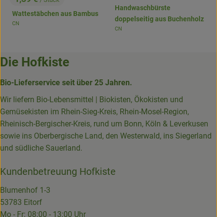
, Preis:
Handwaschbürste
Wattestäbchen aus Bambus
doppelseitig aus Buchenholz
CN
, Herkunft:
CN
, Herkunft:
Die Hofkiste
Bio-Lieferservice seit über 25 Jahren.
Wir liefern Bio-Lebensmittel | Biokisten, Ökokisten und
Gemüsekisten im Rhein-Sieg-Kreis, Rhein-Mosel-Region,
Rheinisch-Bergischer-Kreis, rund um Bonn, Köln & Leverkusen
sowie ins Oberbergische Land, den Westerwald, ins Siegerland
und südliche Sauerland.
Kundenbetreuung Hofkiste
Blumenhof 1-3
53783 Eitorf
Mo - Fr: 08:00 - 13:00 Uhr