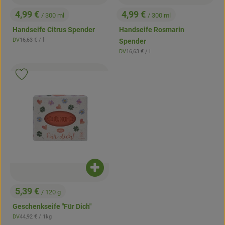
4,99 €
4,99 €
/ 300 ml
/ 300 ml
, Preis:
, Preis:
Handseife Citrus Spender
Handseife Rosmarin
, Referenzpreis:
DV
16,63 €
/ l
Spender
, Herkunft:
, Referenzpreis:
DV
16,63 €
/ l
, Herkunft:
, Kontrollstelle:
.
, Verband:
Produkt zu Favouriten hinzufügen
Produkt zum Warenkorb hinzufügen
5,39 €
/ 120 g
, Preis:
Geschenkseife "Für Dich"
, Referenzpreis:
DV
44,92 €
/ 1kg
, Herkunft: