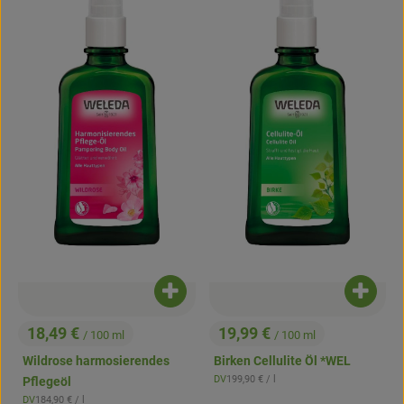
Produkt zum Warenkorb hinzufügen
Produk
18,49 €
19,99 €
/ 100 ml
/ 100 ml
, Preis:
, Preis:
Wildrose harmosierendes
Birken Cellulite Öl *WEL
, Referenzpreis:
DV
199,90 €
/ l
Pflegeöl
, Herkunft:
, Referenzpreis:
DV
184,90 €
/ l