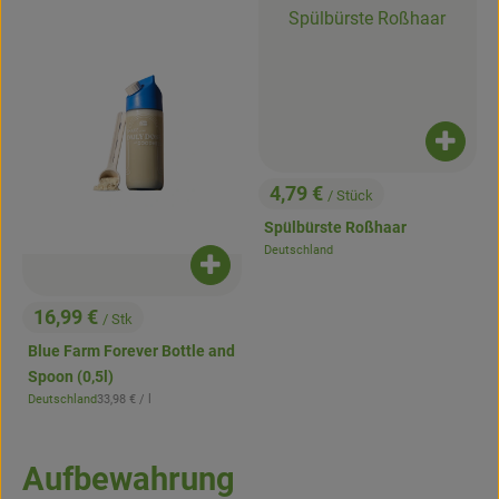
Produk
4,79 €
/ Stück
, Preis:
Spülbürste Roßhaar
Deutschland
, Herkunft:
Produkt zum Warenkorb hinzufügen
16,99 €
/ Stk
, Preis:
Blue Farm Forever Bottle and
Spoon (0,5l)
, Referenzpreis:
Deutschland
33,98 €
/ l
, Herkunft:
Aufbewahrung