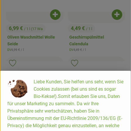
Produkt zum Warenkorb hinzufügen
Produk
6,99 €
4,49 €
/ 1 l (17 Wa
/ 1 l
, Preis:
, Preis:
Oliven Waschmittel Wolle
Geschirrspülmittel
Seide
Calendula
, Referenzpreis:
, Referenzpreis:
DV
6,99 €
/ l
DV
4,49 €
/ l
, Herkunft:
, Herkunft:
, Kontrollstelle:
, Kontrollstell
.
.
, Verband:
, Verb
Produkt zu Favouriten hinzufügen
Produkt zu Favouriten hinzufügen
Liebe Kunden, Sie helfen uns sehr, wenn Sie
Cookies zulassen (bei uns sind es sogar
Bio-Kekse!).Somit erlauben Sie uns, Daten
für unser Marketing zu sammeln. Da wir Ihre
Privatsphäre sehr wertschätzen, haben Sie in
Übereinstimmung mit der EU-Richtlinie 2009/136/EG (E-
Privacy) die Möglichkeit genau einzustellen, an welche