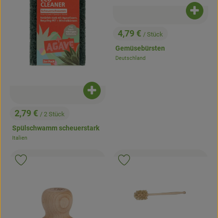
Produk
4,79 €
/ Stück
, Preis:
Gemüsebürsten
Deutschland
, Herkunft:
Produkt zum Warenkorb hinzufügen
2,79 €
/ 2 Stück
, Preis:
Spülschwamm scheuerstark
Italien
, Herkunft:
, Verband:
, Ver
Produkt zu Favouriten hinzufügen
Produkt zu Favouriten hinzufügen