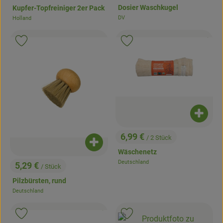
Dosier Waschkugel
Kupfer-Topfreiniger 2er Pack
DV
Holland
, Herkunft:
, Herkunft:
, Kontrollstell
.
, Verband:
, Verb
Produkt zu Favouriten hinzufügen
Produkt zu Favouriten hinzufügen
Produk
6,99 €
/ 2 Stück
, Preis:
Produkt zum Warenkorb hinzufügen
Wäschenetz
Deutschland
5,29 €
, Herkunft:
/ Stück
, Preis:
Pilzbürsten, rund
Deutschland
, Herkunft:
, Kontrollstelle:
.
, Verband:
, Ver
Produkt zu Favouriten hinzufügen
Produkt zu Favouriten hinzufügen