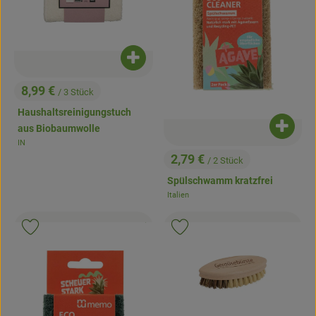
Produkt zum Warenkorb hinzufügen
8,99 €
/ 3 Stück
, Preis:
Haushaltsreinigungstuch
aus Biobaumwolle
Produk
IN
, Herkunft:
2,79 €
/ 2 Stück
, Preis:
Spülschwamm kratzfrei
Italien
, Herkunft:
, Kontrollstelle:
.
, Verband:
, Ver
Produkt zu Favouriten hinzufügen
Produkt zu Favouriten hinzufügen