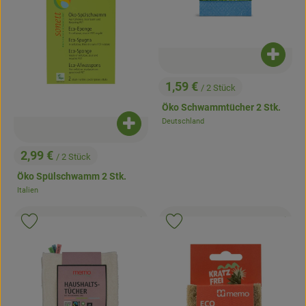
Produk
1,59 €
/ 2 Stück
, Preis:
Öko Schwammtücher 2 Stk.
Deutschland
, Herkunft:
Produkt zum Warenkorb hinzufügen
2,99 €
/ 2 Stück
, Preis:
Öko Spülschwamm 2 Stk.
Italien
, Herkunft:
, Kontrollstelle:
, Kontrollstell
.
.
, Verband:
, Verb
Produkt zu Favouriten hinzufügen
Produkt zu Favouriten hinzufügen