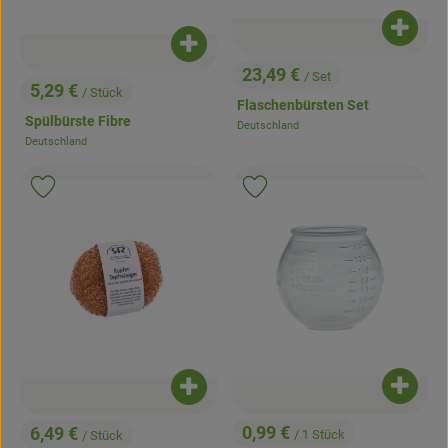
Produk
Produkt zum Warenkorb hinzufügen
23,49 €
/ Set
, Preis:
5,29 €
/ Stück
, Preis:
Flaschenbürsten Set
Spülbürste Fibre
Deutschland
, Herkunft:
Deutschland
, Herkunft:
, Kontrollstell
.
, Verband:
, Verb
Produkt zu Favouriten hinzufügen
Produkt zu Favouriten hinzufügen
Produk
Produkt zum Warenkorb hinzufügen
0,99 €
6,49 €
/ 1 Stück
/ Stück
, Preis:
, Preis: