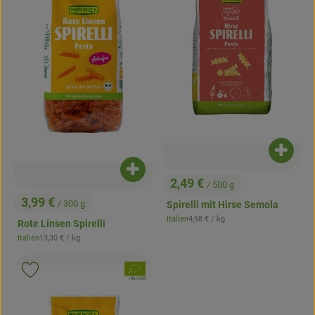
Produk
Produkt zum Warenkorb hinzufügen
2,49 €
/ 500 g
, Preis:
3,99 €
/ 300 g
Spirelli mit Hirse Semola
, Preis:
, Referenzpreis:
Italien
4,98 €
/ kg
Rote Linsen Spirelli
, Herkunft:
, Referenzpreis:
Italien
13,30 €
/ kg
, Herkunft:
, Verband:
Produkt zu Favouriten hinzufügen
, Kontrollstelle:
IT-BIO-009