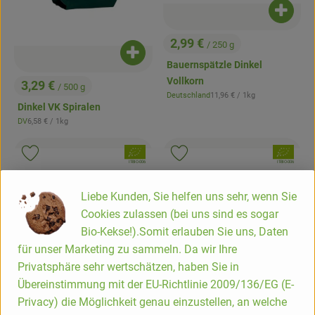
Produk
2,99 €
/ 250 g
, Preis:
Produkt zum Warenkorb hinzufügen
Bauernspätzle Dinkel
Vollkorn
3,29 €
/ 500 g
, Preis:
, Referenzpreis:
Deutschland
11,96 €
/ 1kg
, Herkunft:
Dinkel VK Spiralen
, Referenzpreis:
DV
6,58 €
/ 1kg
, Herkunft:
, Verband:
, Verband:
Produkt zu Favouriten hinzufügen
Produkt zu Favouriten hinzufügen
, Kontrollstelle:
, Kontrollstelle:
IT-BIO-006
IT-BIO-006
Liebe Kunden, Sie helfen uns sehr, wenn Sie
Cookies zulassen (bei uns sind es sogar
Bio-Kekse!).Somit erlauben Sie uns, Daten
für unser Marketing zu sammeln. Da wir Ihre
Privatsphäre sehr wertschätzen, haben Sie in
Übereinstimmung mit der EU-Richtlinie 2009/136/EG (E-
Produkt zum Warenkorb hinzufügen
Produk
Privacy) die Möglichkeit genau einzustellen, an welche