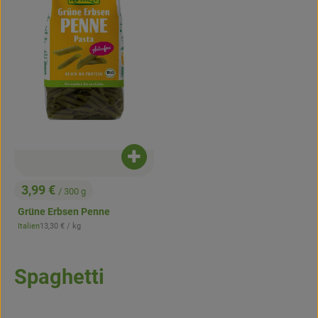
Produkt zum Warenkorb hinzufügen
3,99 €
/ 300 g
, Preis:
Grüne Erbsen Penne
, Referenzpreis:
Italien
13,30 €
/ kg
, Herkunft:
Spaghetti