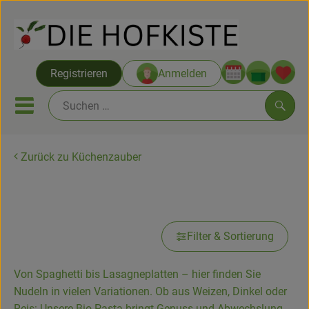
Warenko
Registrieren
Anmelden
Link
Mobiles Menu öffnen oder sc
Such
Zurück zu Küchenzauber
Saatgut ab Juli
Pasta Teigwaren
Themenwelten
Neu & Angebote
Filter & Sortierung
Hofkisten
Von Spaghetti bis Lasagneplatten – hier finden Sie
Vom Acker
Nudeln in vielen Variationen. Ob aus Weizen, Dinkel oder
Reis: Unsere Bio-Pasta bringt Genuss und Abwechslung