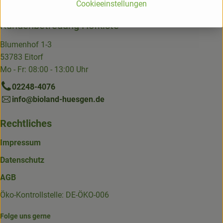
und südliche Sauerland.
Cookieeinstellungen
Kundenbetreuung Hofkiste
Blumenhof 1-3
53783 Eitorf
Mo - Fr: 08:00 - 13:00 Uhr
02248-4076
info@bioland-huesgen.de
Rechtliches
Impressum
Datenschutz
AGB
Öko-Kontrollstelle: DE-ÖKO-006
Folge uns gerne