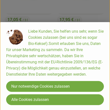
Hofladen
17,05 €
17,95 €
/ 3 l
/ 3 l
, Preis:
, Preis:
Vulkanlöss rosè 3l feinherb
Vulkanlöss weiß 3l feinherb
Liebe Kunden, Sie helfen uns sehr, wenn Sie
(Spätburgunder)
(Rivaner Riesling)
Cookies zulassen (bei uns sind es sogar
, Referenzpreis:
, Referenzpreis:
Deutschland
5,68 €
/ l
Deutschland
5,98 €
/ l
, Herkunft:
, Herkunft:
Bio-Kekse!).Somit erlauben Sie uns, Daten
Bestellung für diese Tour leider
Bestellung für diese Tour leider
für unser Marketing zu sammeln. Da wir Ihre
nicht mehr möglich!
nicht mehr möglich!
Privatsphäre sehr wertschätzen, haben Sie in
Übereinstimmung mit der EU-Richtlinie 2009/136/EG (E-
Die Hofkiste
Privacy) die Möglichkeit genau einzustellen, an welche
Dienstleister Ihre Daten weitergegeben werden.
Bio-Lieferservice seit über 25 Jahren.
Wir liefern Bio-Lebensmittel | Biokisten, Ökokisten und
Nur notwendige Cookies zulassen
Gemüsekisten im Rhein-Sieg-Kreis, Rhein-Mosel-Region,
Rheinisch-Bergischer-Kreis, rund um Bonn, Köln & Leverkusen
Alle Cookies zulassen
sowie ins Oberbergische Land, den Westerwald, ins Siegerland