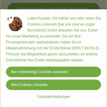
Konto anlegen und direkt einkaufen.
Liebe Kunden, Sie helfen uns sehr, wenn Sie
Cookies zulassen (bei uns sind es sogar
Bio-Kekse!).Somit erlauben Sie uns, Daten
Wer seine Bestellung lieber selbst abholt, kann
für unser Marketing zu sammeln. Da wir Ihre
Privatsphäre sehr wertschätzen, haben Sie in
dies an sechs Tagen in der Woche direkt am
Übereinstimmung mit der EU-Richtlinie 2009/136/EG (E-
Blumenhof tun – auf Wunsch auch mehrmals
Privacy) die Möglichkeit genau einzustellen, an welche
pro Woche.
Dienstleister Ihre Daten weitergegeben werden.
Nur notwendige Cookies zulassen
Alle Cookies zulassen
Cookieeinstellungen