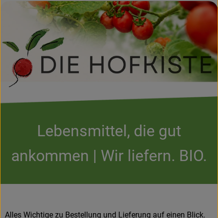
Kühltheke
Backstube
Küchenzauber
Über den Tag
TrinkBar
NonFood & Saaten
Lebensmittel, die gut
Großgebinde
ankommen | Wir liefern. BIO.
So geht’s
Über uns
Alles Wichtige zu Bestellung und Lieferung auf einen Blick.
Service