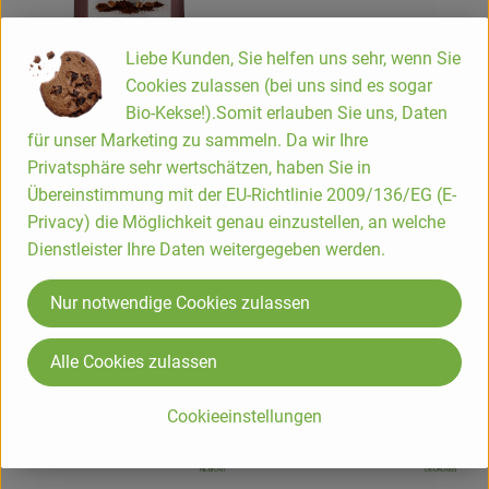
Liebe Kunden, Sie helfen uns sehr, wenn Sie
Cookies zulassen (bei uns sind es sogar
Bio-Kekse!).Somit erlauben Sie uns, Daten
für unser Marketing zu sammeln. Da wir Ihre
Produkt zum Warenkorb hinzufügen
Privatsphäre sehr wertschätzen, haben Sie in
Übereinstimmung mit der EU-Richtlinie 2009/136/EG (E-
8,49 €
/ 250 g
, Preis:
Privacy) die Möglichkeit genau einzustellen, an welche
Gourmet Kaffee entkoffiniert
Dienstleister Ihre Daten weitergegeben werden.
gemahlen
, Referenzpreis:
DV
33,96 €
/ 1kg
, Herkunft:
Nur notwendige Cookies zulassen
Kaffee (Instant & Getreide)
Alle Cookies zulassen
Cookieeinstellungen
, Verband:
, Verband:
Produkt zu Favouriten hinzufügen
Produkt zu Favouriten hinzufügen
, Kontrollstelle:
, Kontrollstelle:
NL-BIO-01
DE-ÖKO-005