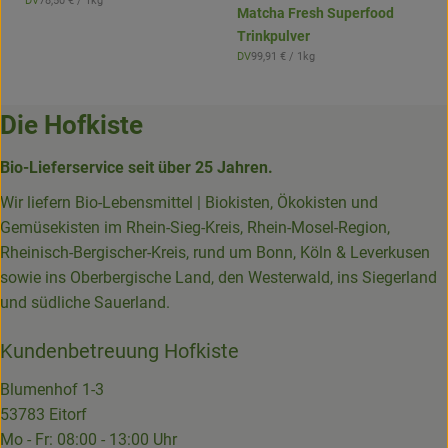
DV
78,50 €
/ 1kg
, Herkunft:
Matcha Fresh Superfood
Trinkpulver
, Referenzpreis:
DV
99,91 €
/ 1kg
, Herkunft:
Die Hofkiste
Bio-Lieferservice seit über 25 Jahren.
Wir liefern Bio-Lebensmittel | Biokisten, Ökokisten und
Gemüsekisten im Rhein-Sieg-Kreis, Rhein-Mosel-Region,
Rheinisch-Bergischer-Kreis, rund um Bonn, Köln & Leverkusen
sowie ins Oberbergische Land, den Westerwald, ins Siegerland
und südliche Sauerland.
Kundenbetreuung Hofkiste
Blumenhof 1-3
53783 Eitorf
Mo - Fr: 08:00 - 13:00 Uhr