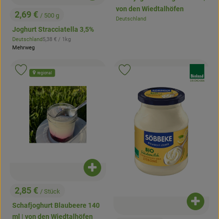
von den Wiedtalhöfen
2,69 €
/ 500 g
Deutschland
, Preis:
, Herkunft:
Joghurt Stracciatella 3,5%
, Referenzpreis:
Deutschland
5,38 €
/ 1kg
, Herkunft:
Mehrweg
, Verband:
, Verband:
Produkt zu Favouriten hinzufügen
Produkt zu Favouriten hinzufügen
regional
, Kontrollstelle:
DE-ÖKO-006
Produkt zum Warenkorb hinzufügen
2,85 €
/ Stück
, Preis:
Produk
Schafjoghurt Blaubeere 140
ml | von den Wiedtalhöfen