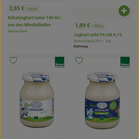
2,85 €
/ Stück
, Preis:
Produk
Schafjoghurt natur 140 ml |
1,89 €
von den Wiedtalhöfen
/ 500 g
, Preis:
Deutschland
, Herkunft:
Joghurt mild Fit mit 0,1%
, Referenzpreis:
Deutschland
3,78 €
/ 1kg
, Herkunft:
Mehrweg
, Verband:
, Verband:
Produkt zu Favouriten hinzufügen
Produkt zu Favouriten hinzufügen
, Kontrollstelle:
, Kontrollstelle:
DE-ÖKO-006
DE-ÖKO-006