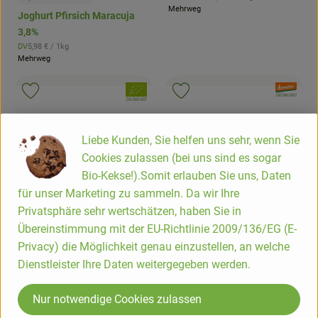
, Preis:
, Herkunft:
Mehrweg
Joghurt Pfirsich Maracuja
3,8%
, Referenzpreis:
DV
5,98 €
/ 1kg
, Herkunft:
Mehrweg
, Verband:
, Verband:
Produkt zu Favouriten hinzufügen
Produkt zu Favouriten hinzufügen
, Kontrollstelle:
DE-ÖKO-007
, Kontrollstelle:
DE-ÖKO-007
Liebe Kunden, Sie helfen uns sehr, wenn Sie
Cookies zulassen (bei uns sind es sogar
Bio-Kekse!).Somit erlauben Sie uns, Daten
für unser Marketing zu sammeln. Da wir Ihre
Privatsphäre sehr wertschätzen, haben Sie in
Übereinstimmung mit der EU-Richtlinie 2009/136/EG (E-
Produkt zum Warenkorb hinzufügen
Privacy) die Möglichkeit genau einzustellen, an welche
Dienstleister Ihre Daten weitergegeben werden.
2,65 €
/ 500 g
, Preis:
Produk
Joghurt Vanille *bioladen
Nur notwendige Cookies zulassen
3,5%
2,75 €
/ 500 g
, Referenzpreis:
Deutschland
5,30 €
/ 1kg