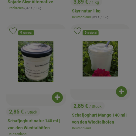
3,89 €
Sojade Skyr Alternative
/ 1 kg
, Preis:
, Referenzpreis:
Frankreich
7,47 €
/ 1kg
, Herkunft:
Skyr natur 1 kg
, Referenzpreis:
Deutschland
3,89 €
/ 1kg
, Herkunft:
, Verband:
, Ver
Produkt zu Favouriten hinzufügen
Produkt zu Favouriten hinzufügen
regional
regional
Produk
Produkt zum Warenkorb hinzufügen
2,85 €
/ Stück
, Preis:
2,85 €
/ Stück
, Preis:
Schafjoghurt Mango 140 ml |
Schafjoghurt natur 140 ml |
von den Wiedtalhöfen
von den Wiedtalhöfen
Deutschland
, Herkunft:
Deutschland