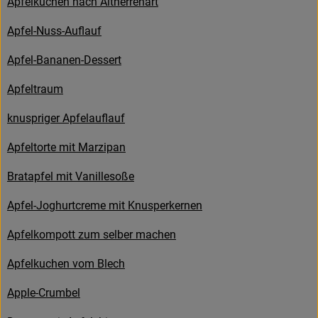
Apfelkuchen nach Altherrenart
Kühltheke
Apfel-Nuss-Auflauf
Backstube
Apfel-Bananen-Dessert
Küchenzauber
Apfeltraum
Über den Tag
knuspriger Apfelauflauf
TrinkBar
Apfeltorte mit Marzipan
NonFood & Saaten
Bratapfel mit Vanillesoße
Großgebinde
Apfel-Joghurtcreme mit Knusperkernen
Apfelkompott zum selber machen
So geht’s
Apfelkuchen vom Blech
Über uns
Apple-Crumbel
Service