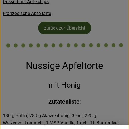
Dessert mit Apfelchips
Hofladen
Französische Apfeltarte
zurück zur Übersicht
Nussige Apfeltorte
mit Honig
Zutatenliste
:
180 g Butter, 280 g Akazienhonig, 3 Eier, 220 g
Weizenvollkornmehl, 1 MSP Vanille, 1 geh. TL Backpulver,