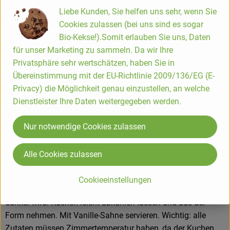
500 g Äpfel, Saft von ½ Zitrone, 80 g Walnusskerne, 1 EL
Liebe Kunden, Sie helfen uns sehr, wenn Sie
Milch, ½ TL Zimt
Cookies zulassen (bei uns sind es sogar
150 g Butter, 220 g Honig und die Eier zu einer
Bio-Kekse!).Somit erlauben Sie uns, Daten
Schaummasse rühren. Das Mehl, die Vanille und das
für unser Marketing zu sammeln. Da wir Ihre
Backpulver vermischen und unter die Schaummasse heben.
Privatsphäre sehr wertschätzen, haben Sie in
Eine Springform (Durchmesser 26 cm) fetten und den Teig
Übereinstimmung mit der EU-Richtlinie 2009/136/EG (E-
darin glattstreichen. Backofen auf 175 Grad vorheizen. Die
Privacy) die Möglichkeit genau einzustellen, an welche
Äpfel schälen, vierteln. Kerngehäuse entfernen und die
Dienstleister Ihre Daten weitergegeben werden.
äußere Seite mit einer Gabel einritzen. Die Äpfel mit
Zitronensaft beträufeln und in Kreisen auf dem Kuchen
Nur notwendige Cookies zulassen
verteilen. Die restliche Butter, den restlichen Honig, die
Walnusskerne und die Milch kurz aufkochen. Mit Zimt
Alle Cookies zulassen
abschmecken. Etwas abkühlen lassen und damit die Äpfel
übergießen. Den Kuchen auf der untersten Schiene ca. 50
Cookieeinstellungen
Minuten backen. Eventuell abdecken, falls der Kuchen zu
dunkel wird. Kuchen leicht abkühlen lassen und aus der
Form nehmen. Mit Vanille-Sahne servieren. Wichtig: alle
Zutaten müssen Zimmertemperatur haben, da der Kuchen