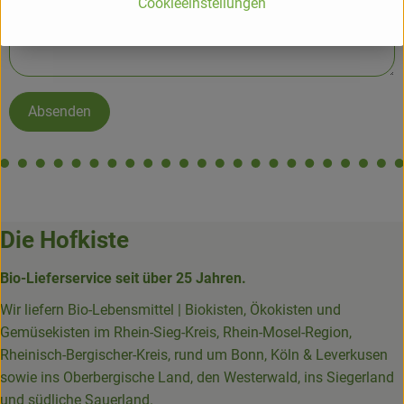
Cookieeinstellungen
Absenden
Die Hofkiste
Bio-Lieferservice seit über 25 Jahren.
Wir liefern Bio-Lebensmittel | Biokisten, Ökokisten und
Gemüsekisten im Rhein-Sieg-Kreis, Rhein-Mosel-Region,
Rheinisch-Bergischer-Kreis, rund um Bonn, Köln & Leverkusen
sowie ins Oberbergische Land, den Westerwald, ins Siegerland
und südliche Sauerland.