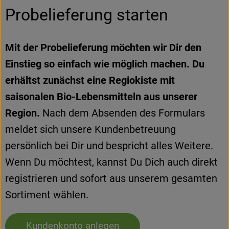
Kühltheke
Probelieferung starten
Backstube
Mit der Probelieferung möchten wir Dir den
Küchenzauber
Einstieg so einfach wie möglich machen. Du
Über den Tag
erhältst zunächst eine Regiokiste mit
saisonalen Bio-Lebensmitteln aus unserer
TrinkBar
Region.
Nach dem Absenden des Formulars
NonFood & Saaten
meldet sich unsere Kundenbetreuung
Großgebinde
persönlich bei Dir und bespricht alles Weitere.
Wenn Du möchtest, kannst Du Dich auch direkt
registrieren und sofort aus unserem gesamten
So geht’s
Sortiment wählen.
Über uns
Kundenkonto anlegen
Service