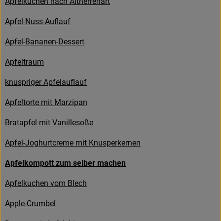
Apfelkuchen nach Altherrenart
Kühltheke
Apfel-Nuss-Auflauf
Backstube
Apfel-Bananen-Dessert
Küchenzauber
Apfeltraum
Über den Tag
knuspriger Apfelauflauf
TrinkBar
Apfeltorte mit Marzipan
NonFood & Saaten
Bratapfel mit Vanillesoße
Großgebinde
Apfel-Joghurtcreme mit Knusperkernen
Apfelkompott zum selber machen
So geht’s
Apfelkuchen vom Blech
Über uns
Apple-Crumbel
Service