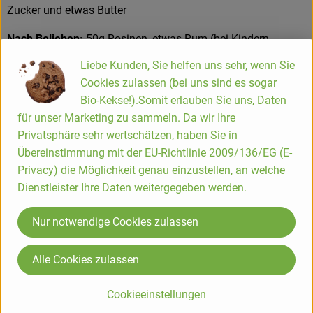
Zucker und etwas Butter
Nach Belieben:
50g Rosinen, etwas Rum (bei Kindern
natürlich weglassen), etwas Krokant oder geröstete Mandeln
Liebe Kunden, Sie helfen uns sehr, wenn Sie
Cookies zulassen (bei uns sind es sogar
Die Äpfel schälen und das jeweilige Kerngehäuse entfernen.
Bio-Kekse!).Somit erlauben Sie uns, Daten
In ca. 1cm große Würfel schneiden, in eine große Schüssel
für unser Marketing zu sammeln. Da wir Ihre
geben und mit etwas Zitronensaft beträufeln. Ab und zu
Privatsphäre sehr wertschätzen, haben Sie in
umrühren, damit die Apfelstücke nicht braun werden.
Übereinstimmung mit der EU-Richtlinie 2009/136/EG (E-
Zucker in einem Topf mit einem Stipp Butter zusammen bei
Privacy) die Möglichkeit genau einzustellen, an welche
mäßiger Hitze karamellisieren lassen. Nun die gewürfelten
Dienstleister Ihre Daten weitergegeben werden.
Äpfel dazugeben und stetig umrühren. Hierbei zischt es
stark, bei mittlerer Hitze kann jedoch nichts im Topf
Nur notwendige Cookies zulassen
anbrennen. Nach 2-3 Minuten mit dem Apfelsaft ablöschen.
Nun Zimt, Vanillemark und etwas Salz (nach Belieben auch
Alle Cookies zulassen
Rosinen) dazu geben und ab und zu umrühren.
Cookieeinstellungen
Nach etwa 10-15 Minuten ist der Apfelsaft genug reduziert.