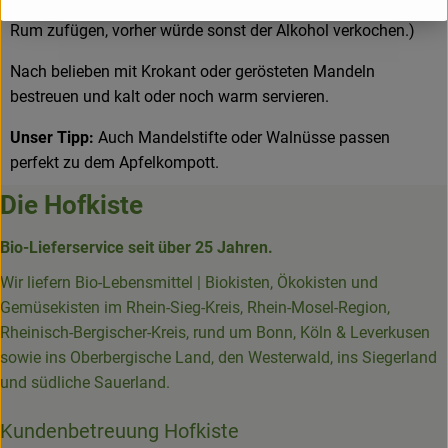
Dann den Topf vom Herd nehmen. (Nach Belieben nun den
Rum zufügen, vorher würde sonst der Alkohol verkochen.)
Nach belieben mit Krokant oder gerösteten Mandeln
bestreuen und kalt oder noch warm servieren.
Unser Tipp:
Auch Mandelstifte oder Walnüsse passen
perfekt zu dem Apfelkompott.
Die Hofkiste
Bio-Lieferservice seit über 25 Jahren.
Wir liefern Bio-Lebensmittel | Biokisten, Ökokisten und
Gemüsekisten im Rhein-Sieg-Kreis, Rhein-Mosel-Region,
Rheinisch-Bergischer-Kreis, rund um Bonn, Köln & Leverkusen
sowie ins Oberbergische Land, den Westerwald, ins Siegerland
und südliche Sauerland.
Kundenbetreuung Hofkiste