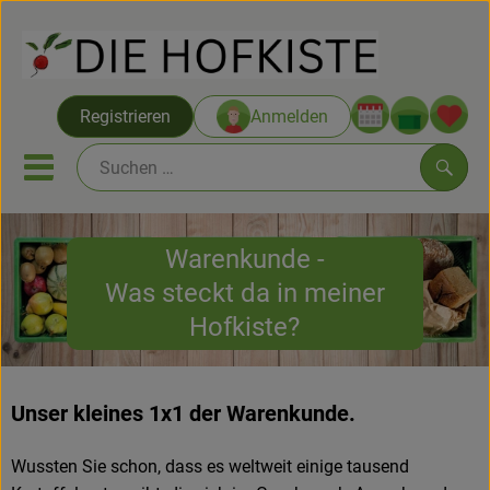
Warenko
Registrieren
Anmelden
Link
Mobiles Menu öffnen oder sc
Such
Warenkunde -
Saatgut ab Juli
Was steckt da in meiner
Themenwelten
Hofkiste?
Neu & Angebote
Unser kleines 1x1 der Warenkunde.
Hofkisten
Vom Acker
Wussten Sie schon, dass es weltweit einige tausend