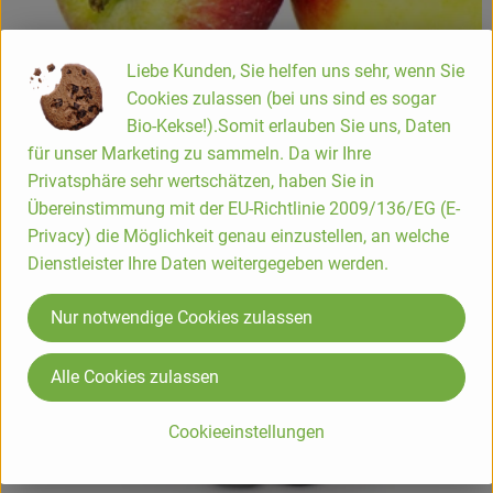
Liebe Kunden, Sie helfen uns sehr, wenn Sie
Kernobst & Steinobst
Cookies zulassen (bei uns sind es sogar
Bio-Kekse!).Somit erlauben Sie uns, Daten
Erfahre mehr über Äpfel, Birnen, Pflaumen und weiteres
für unser Marketing zu sammeln. Da wir Ihre
Obst. Antworten auf häufige Fragen zu Reife, Herkunft
Privatsphäre sehr wertschätzen, haben Sie in
und Lagerung.
Übereinstimmung mit der EU-Richtlinie 2009/136/EG (E-
Privacy) die Möglichkeit genau einzustellen, an welche
Dienstleister Ihre Daten weitergegeben werden.
Nur notwendige Cookies zulassen
Alle Cookies zulassen
Cookieeinstellungen