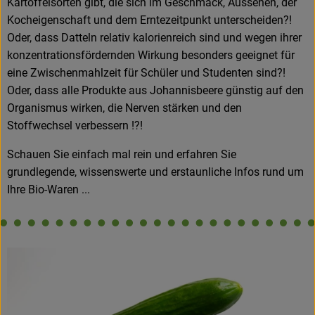
Kartoffelsorten gibt, die sich im Geschmack, Aussehen, der
Kühltheke
Kocheigenschaft und dem Erntezeitpunkt unterscheiden?!
Oder, dass Datteln relativ kalorienreich sind und wegen ihrer
Backstube
konzentrationsfördernden Wirkung besonders geeignet für
eine Zwischenmahlzeit für Schüler und Studenten sind?!
Küchenzauber
Oder, dass alle Produkte aus Johannisbeere günstig auf den
Über den Tag
Organismus wirken, die Nerven stärken und den
Stoffwechsel verbessern !?!
TrinkBar
Schauen Sie einfach mal rein und erfahren Sie
NonFood & Saaten
grundlegende, wissenswerte und erstaunliche Infos rund um
Ihre Bio-Waren ...
Großgebinde
So geht’s
Über uns
Service