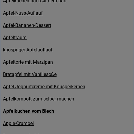
Apfelkuchen nach Altherrenart
Kühltheke
Apfel-Nuss-Auflauf
Backstube
Apfel-Bananen-Dessert
Küchenzauber
Apfeltraum
Über den Tag
knuspriger Apfelauflauf
TrinkBar
Apfeltorte mit Marzipan
NonFood & Saaten
Bratapfel mit Vanillesoße
Großgebinde
Apfel-Joghurtcreme mit Knusperkernen
Apfelkompott zum selber machen
So geht’s
Apfelkuchen vom Blech
Über uns
Apple-Crumbel
Service