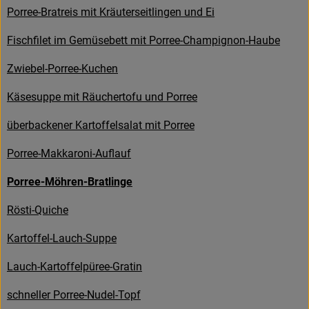
Porree-Bratreis mit Kräuterseitlingen und Ei
Kühltheke
Fischfilet im Gemüsebett mit Porree-Champignon-Haube
Backstube
Zwiebel-Porree-Kuchen
Küchenzauber
Käsesuppe mit Räuchertofu und Porree
Über den Tag
überbackener Kartoffelsalat mit Porree
TrinkBar
Porree-Makkaroni-Auflauf
NonFood & Saaten
Porree-Möhren-Bratlinge
Großgebinde
Rösti-Quiche
Kartoffel-Lauch-Suppe
So geht’s
Lauch-Kartoffelpüree-Gratin
Über uns
schneller Porree-Nudel-Topf
Service