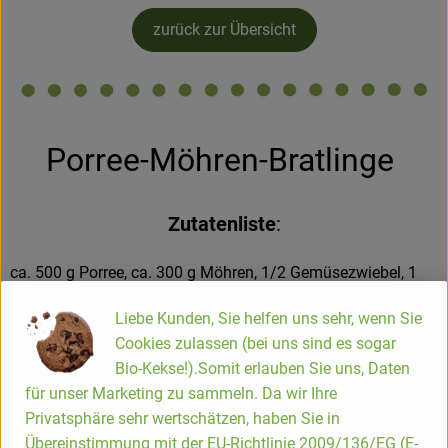
zurück zur Übersicht
Hofladen
Porree-Möhren-Bratlinge
Zutatenliste
:
ca. 500 g Porree, ca. 300 g Möhren, 1/2 Gemüsezwiebel, 1
Knoblauchzehe, 2 EL Butter, 4 EL Weizenvollkornmehl, 2 Eier,
Liebe Kunden, Sie helfen uns sehr, wenn Sie
Kräutersalz, Pfeffer, 1 EL Petersilie, 50 g geriebener,
Cookies zulassen (bei uns sind es sogar
Parmesan, Rapsöl zum Braten
Bio-Kekse!).Somit erlauben Sie uns, Daten
Porree waschen und in feine Ringe schneiden. Möhren
für unser Marketing zu sammeln. Da wir Ihre
schälen und fein raspeln. Gemüsezwiebel und Knoblauch
Privatsphäre sehr wertschätzen, haben Sie in
schälen, sehr fein würfeln und in der Butter dünsten. Porree
Übereinstimmung mit der EU-Richtlinie 2009/136/EG (E-