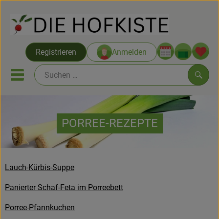
Warenko
Registrieren
Anmelden
Link
Mobiles Menu öffnen oder sc
Such
Saatgut ab Juli
PORREE-REZEPTE
Themenwelten
Neu & Angebote
Lauch-Kürbis-Suppe
Hofkisten
Panierter Schaf-Feta im Porreebett
Vom Acker
Porree-Pfannkuchen