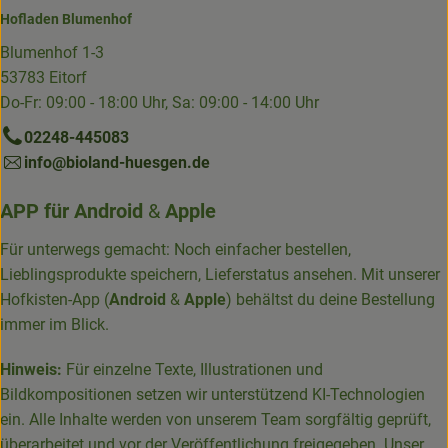
Hofladen Blumenhof
Blumenhof 1-3
53783 Eitorf
Do-Fr: 09:00 - 18:00 Uhr, Sa: 09:00 - 14:00 Uhr
02248-445083
info@bioland-huesgen.de
APP für
Android
&
Apple
Für unterwegs gemacht: Noch einfacher bestellen,
Lieblingsprodukte speichern, Lieferstatus ansehen. Mit unserer
Hofkisten-App (
Android
&
Apple
) behältst du deine Bestellung
immer im Blick.
Hinweis:
Für einzelne Texte, Illustrationen und
Bildkompositionen setzen wir unterstützend KI-Technologien
ein. Alle Inhalte werden von unserem Team sorgfältig geprüft,
überarbeitet und vor der Veröffentlichung freigegeben. Unser