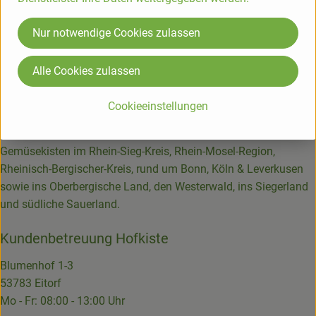
Die Soufflés im Backofen (Mitte) in etwa 20 Minuten
goldbraun backen. Dabei die Backofentüre während der
Nur notwendige Cookies zulassen
ersten 15 Minuten keinesfalls öffnen.
Alle Cookies zulassen
Die Hofkiste
Cookieeinstellungen
Bio-Lieferservice seit über 25 Jahren.
Wir liefern Bio-Lebensmittel | Biokisten, Ökokisten und
Gemüsekisten im Rhein-Sieg-Kreis, Rhein-Mosel-Region,
Rheinisch-Bergischer-Kreis, rund um Bonn, Köln & Leverkusen
sowie ins Oberbergische Land, den Westerwald, ins Siegerland
und südliche Sauerland.
Kundenbetreuung Hofkiste
Blumenhof 1-3
53783 Eitorf
Mo - Fr: 08:00 - 13:00 Uhr