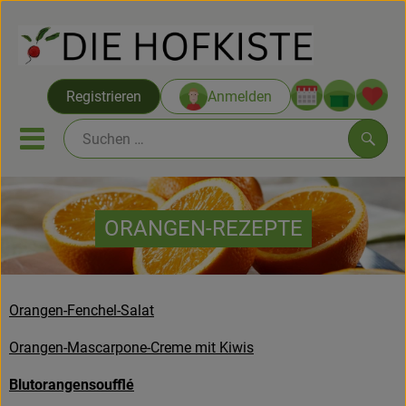
Warenko
Registrieren
Anmelden
Link
Mobiles Menu öffnen oder sc
Such
Saatgut ab Juli
ORANGEN-REZEPTE
Themenwelten
Neu & Angebote
Orangen-Fenchel-Salat
Hofkisten
Orangen-Mascarpone-Creme mit Kiwis
Vom Acker
Blutorangensoufflé