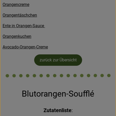
Orangencreme
Kühltheke
Orangentäschchen
Backstube
Ente in Orangen-Sauce
Küchenzauber
Orangenkuchen
Über den Tag
Avocado-Orangen-Creme
TrinkBar
zurück zur Übersicht
NonFood & Saaten
Großgebinde
Blutorangen-Soufflé
So geht’s
Über uns
Zutatenliste
:
Service