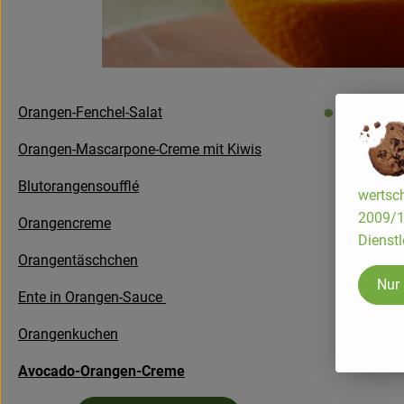
Orangen-Fenchel-Salat
Orangen-Mascarpone-Creme mit Kiwis
Blutorangensoufflé
wertsch
2009/13
Orangencreme
Dienstl
Orangentäschchen
Nur
Ente in Orangen-Sauce
Orangenkuchen
Avocado-Orangen-Creme