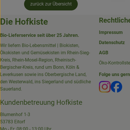
zurück zur Übersicht
Rechtlich
Die Hofkiste
Impressum
Bio-Lieferservice seit über 25 Jahren.
Datenschutz
Wir liefern Bio-Lebensmittel | Biokisten,
Ökokisten und Gemüsekisten im Rhein-Sieg-
AGB
Kreis, Rhein-Mosel-Region, Rheinisch-
Öko-Kontrollst
Bergischer-Kreis, rund um Bonn, Köln &
Leverkusen sowie ins Oberbergische Land,
Folge uns ger
den Westerwald, ins Siegerland und südliche
Externer 
Ext
Sauerland.
Kundenbetreuung Hofkiste
Blumenhof 1-3
53783 Eitorf
Mo - Fr: 08:00 - 13:00 Uhr