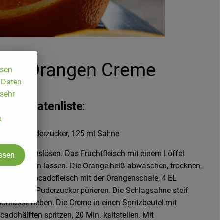
do-Orangen Creme
ssen
, Daten
 sehr
Zutatenliste
:
e
ne, 30 g Puderzucker, 125 ml Sahne
e Steine auslösen. Das Fruchtfleisch mit einem Löffel
assen
 Rand stehen lassen. Die Orange heiß abwaschen, trocknen,
etieren. Avocadofleisch mit der Orangenschale, 4 EL
t und 30 g Puderzucker pürieren. Die Schlagsahne steif
omasse heben. Die Creme in einen Spritzbeutel mit
ocadohälften spritzen, 20 Min. kaltstellen. Mit