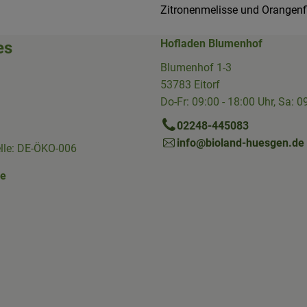
Zitronenmelisse und Orangenfil
Hofladen Blumenhof
es
Blumenhof 1-3
53783 Eitorf
Do-Fr: 09:00 - 18:00 Uhr, Sa: 0
02248-445083
info@bioland-huesgen.de
elle: DE-ÖKO-006
ne
Link zu https://www.instagram.com/die.hofkiste/
erner Link zu https://www.facebook.com/p/Die-Hofkiste-Rhein