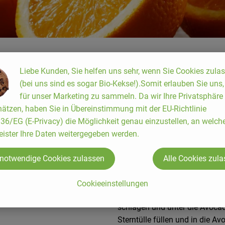
Avoca
Liebe Kunden, Sie helfen uns sehr, wenn Sie Cookies zula
(bei uns sind es sogar Bio-Kekse!).Somit erlauben Sie uns
für unser Marketing zu sammeln. Da wir Ihre Privatsphäre
ätzen, haben Sie in Übereinstimmung mit der EU-Richtlinie
6/EG (E-Privacy) die Möglichkeit genau einzustellen, an welch
eister Ihre Daten weitergegeben werden.
2 Avocados, 1 Orange, 1 Zitro
Die Avocados halbieren und di
 notwendige Cookies zulassen
Alle Cookies zul
auslösen, dabei einen kleinen
Schale abraspeln und dann fil
Cookieeinstellungen
Orangensaft, 2 EL Zitronensaf
schlagen und unter die Avocad
Sterntülle füllen und in die Av