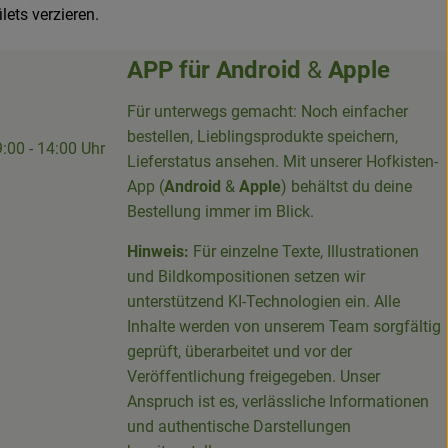
ets verzieren.
APP für
Android
&
Apple
Für unterwegs gemacht: Noch einfacher
bestellen, Lieblingsprodukte speichern,
9:00 - 14:00 Uhr
Lieferstatus ansehen. Mit unserer Hofkisten-
App (
Android
&
Apple
) behältst du deine
Bestellung immer im Blick.
Hinweis:
Für einzelne Texte, Illustrationen
und Bildkompositionen setzen wir
-Sieg-Kreis-100094715007395/
unterstützend KI-Technologien ein. Alle
Inhalte werden von unserem Team sorgfältig
geprüft, überarbeitet und vor der
Veröffentlichung freigegeben. Unser
Anspruch ist es, verlässliche Informationen
und authentische Darstellungen