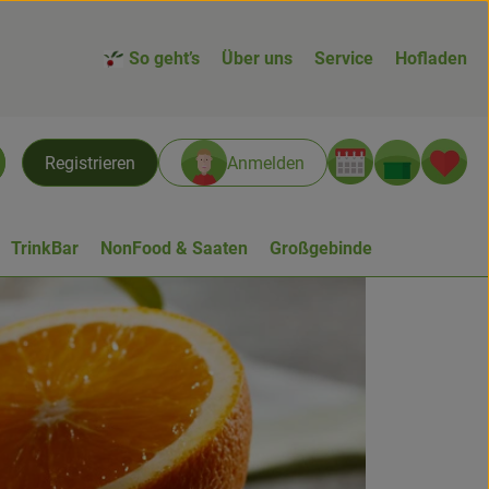
So geht’s
Über uns
Service
Hofladen
Warenk
L
Registrieren
Anmelden
chen
TrinkBar
NonFood & Saaten
Großgebinde