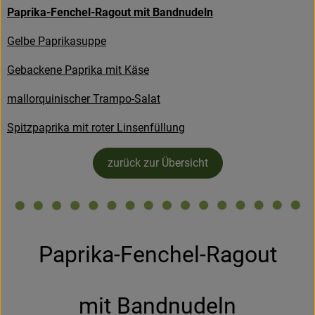
Paprika-Fenchel-Ragout mit Bandnudeln
Kühltheke
Gelbe Paprikasuppe
Backstube
Gebackene Paprika mit Käse
Küchenzauber
mallorquinischer Trampo-Salat
Über den Tag
Spitzpaprika mit roter Linsenfüllung
TrinkBar
zurück zur Übersicht
NonFood & Saaten
Großgebinde
Paprika-Fenchel-Ragout
So geht’s
Über uns
mit Bandnudeln
Service