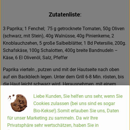
Hofladen
Zutatenliste
:
3 Paprika; 1 Fenchel; 75 g getrocknete Tomaten, 50g Oliven
(schwarz, mit Stein), 40g Walnüsse, 40g Pinienkerne, 2
Knoblauchzehen, 5 große Salbeiblätter, 1 Bd Petersilie, 200g.
Schafskäse, 100g Schalotten, 400g breite Bandnudeln –
Käse, 6 El Olivenöl, Salz, Pfeffer
Paprika vierteln , putzen und mit der Hautseite nach oben
auf ein Backblech legen. Unter dem Grill 6-8 Min. rösten, bis
die Haut leicht schwarz wird. Herausnehmen, mit einem
feuchten Tuch bedecken und häuten. Paprika in kleine
Liebe Kunden, Sie helfen uns sehr, wenn Sie
Stücke schneiden. Fenchel putzen, auf gleiche Größe wie
Cookies zulassen (bei uns sind es sogar
Paprika schneiden. Getrocknete Tomaten in Öl würfeln, wie
Bio-Kekse!).Somit erlauben Sie uns, Daten
Fenchel, Öl beiseite stellen. Oliven entkernen, kleinschneiden.
für unser Marketing zu sammeln. Da wir Ihre
Walnüsse und Pinienkerne grob hacken ,in einem El Öl
Privatsphäre sehr wertschätzen, haben Sie in
goldbraun rösten und Knoblauchzehen dazupressen.