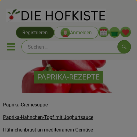
Warenko
Registrieren
Anmelden
Link
Mobiles Menu öffnen oder sc
Such
Saatgut ab Juli
PAPRIKA-REZEPTE
Themenwelten
Neu & Angebote
Paprika-Cremesuppe
Hofkisten
Paprika-Hähnchen-Topf mit Joghurtsauce
Vom Acker
Hähnchenbrust an mediterranem Gemüse