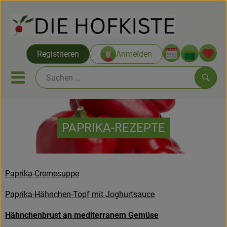
Warenko
Registrieren
Anmelden
Link
Mobiles Menu öffnen oder sc
Such
Saatgut ab Juli
PAPRIKA-REZEPTE
Themenwelten
Neu & Angebote
Paprika-Cremesuppe
Hofkisten
Paprika-Hähnchen-Topf mit Joghurtsauce
Vom Acker
Hähnchenbrust an mediterranem Gemüse