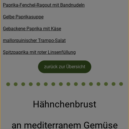
Paprika-Fenchel-Ragout mit Bandnudeln
Kühltheke
Gelbe Paprikasuppe
Backstube
Gebackene Paprika mit Käse
Küchenzauber
mallorquinischer Trampo-Salat
Über den Tag
Spitzpaprika mit roter Linsenfüllung
TrinkBar
zurück zur Übersicht
NonFood & Saaten
Großgebinde
Hähnchenbrust
So geht’s
Über uns
an mediterranem Gemüse
Service