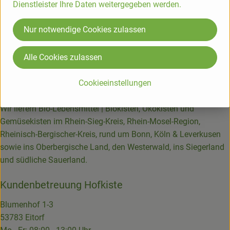
Dienstleister Ihre Daten weitergegeben werden.
lassen, damit sich der Geschmack entfalten kann. Das
Gemüse zu kleinen Türmchen
Nur notwendige Cookies zulassen
aufschichten und mit der aufgeschnittenen Hähnchenbrust
anrichten. Evtl. mit etwas Saft aus der Pfanne übergießen.
Alle Cookies zulassen
Die Hofkiste
Cookieeinstellungen
Bio-Lieferservice seit über 25 Jahren.
Wir liefern Bio-Lebensmittel | Biokisten, Ökokisten und
Gemüsekisten im Rhein-Sieg-Kreis, Rhein-Mosel-Region,
Rheinisch-Bergischer-Kreis, rund um Bonn, Köln & Leverkusen
sowie ins Oberbergische Land, den Westerwald, ins Siegerland
und südliche Sauerland.
Kundenbetreuung Hofkiste
Blumenhof 1-3
53783 Eitorf