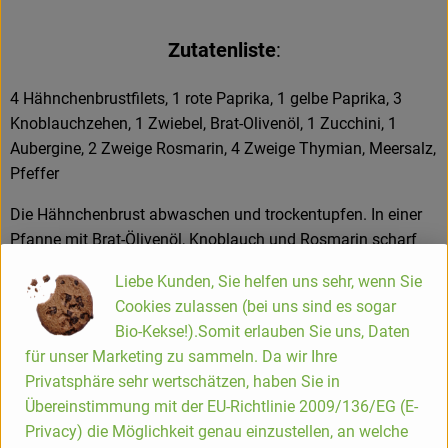
Hofladen
Zutatenliste
:
4 Hähnchenbrustfilets, 1 rote Paprika, 1 gelbe Paprika, 3
Knoblauchzehen, 1 Zwiebel, Brat-Olivenöl, 1 Zucchini, 1
Aubergine, 2 Zweige Rosmarin, 4 Zweige Thymian, Meersalz,
Pfeffer
Die Hähnchenbrust abwaschen und trockentupfen. In einer
Pfanne mit Brat-Ölivenöl, Knoblauch und Rosmarin scharf
anbraten, mit Pfeffer und Salz würzen und dann im
Liebe Kunden, Sie helfen uns sehr, wenn Sie
Backofen sanft fertig garen. Paprika in mittelgroße Stücke
Cookies zulassen (bei uns sind es sogar
schneiden. Knoblauch und Zwiebel in feine Würfel
Bio-Kekse!).Somit erlauben Sie uns, Daten
schneiden. Alles in etwas Brat-Olivenöl anschwitzen, sodass
für unser Marketing zu sammeln. Da wir Ihre
die Paprika noch schön bissfest ist. Zucchini- und
Privatsphäre sehr wertschätzen, haben Sie in
Auberginen-Scheiben dazugeben. Etwas mitbraten lassen
Übereinstimmung mit der EU-Richtlinie 2009/136/EG (E-
und mit Meersalz und Pfeffer würzen. Rosmarin und
Privacy) die Möglichkeit genau einzustellen, an welche
Thymian zum Schluss dazugeben und kurz mit garen