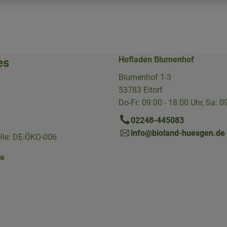
Hofladen Blumenhof
es
Blumenhof 1-3
53783 Eitorf
Do-Fr: 09:00 - 18:00 Uhr, Sa: 0
02248-445083
info@bioland-huesgen.de
elle: DE-ÖKO-006
ne
Link zu https://www.instagram.com/die.hofkiste/
erner Link zu https://www.facebook.com/p/Die-Hofkiste-Rhein