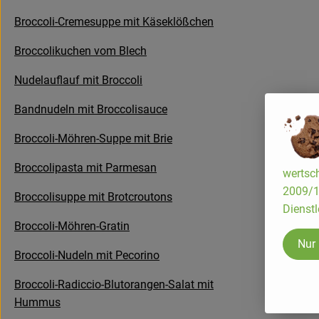
Broccoli-Cremesuppe mit Käseklößchen
Broccolikuchen vom Blech
Nudelauflauf mit Broccoli
Bandnudeln mit Broccolisauce
Broccoli-Möhren-Suppe mit Brie
Broccolipasta mit Parmesan
wertsch
2009/13
Broccolisuppe mit Brotcroutons
Dienstl
Broccoli-Möhren-Gratin
Nur
Broccoli-Nudeln mit Pecorino
Broccoli-Radiccio-Blutorangen-Salat mit
Hummus