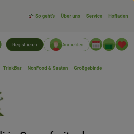
So geht’s
Über uns
Service
Hofladen
Warenk
L
Registrieren
Anmelden
chen
TrinkBar
NonFood & Saaten
Großgebinde