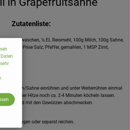
i in Grapefruitsahne
Zutatenliste:
teilt und gewaschen, ½ EL Reismehl, 100g Milch, 100g Sahne,
er Zitrone, 1 Prise Salz, Pfeffer, gemahlen, 1 MSP Zimt,
ssen
, Daten
 sehr
aren
t anrühren.
e
itzen.
e heiße Milch/Sahne einrühren und unter Weiterrühren einmal
r reduzierter Hitze noch ca. 2-4 Minuten köcheln lassen.
assen
 einrühren und mit den Gewürzen abschmecken.
oli vermengen oder separat reichen.