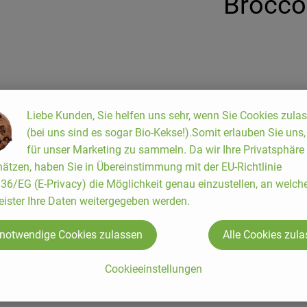
Broccol
350g Broccoli - in Röschen ge
Saft einer Grapefruit, Saft ein
Liebe Kunden, Sie helfen uns sehr, wenn Sie Cookies zula
gemahlen
(bei uns sind es sogar Bio-Kekse!).Somit erlauben Sie uns
für unser Marketing zu sammeln. Da wir Ihre Privatsphäre
Broccoli über Wasserdampf g
ätzen, haben Sie in Übereinstimmung mit der EU-Richtlinie
Reismehl mit etwas Milch glat
6/EG (E-Privacy) die Möglichkeit genau einzustellen, an welch
Restliche Milch und Sahne erh
eister Ihre Daten weitergegeben werden.
Glattgerührtes Reismehl in di
aufkochen lassen. Danach unte
 notwendige Cookies zulassen
Alle Cookies zul
Grapefruit- und Zitronensaft
Cookieeinstellungen
Grapefruitsahne mit dem Brocc