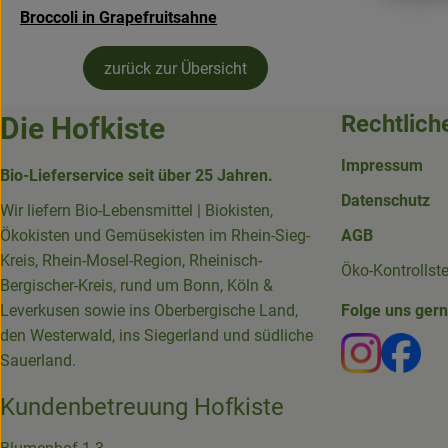
Broccoli in Grapefruitsahne
zurück zur Übersicht
Rechtlich
Die Hofkiste
Impressum
Bio-Lieferservice seit über 25 Jahren.
Datenschutz
Wir liefern Bio-Lebensmittel | Biokisten,
Ökokisten und Gemüsekisten im Rhein-Sieg-
AGB
Kreis, Rhein-Mosel-Region, Rheinisch-
Öko-Kontrollst
Bergischer-Kreis, rund um Bonn, Köln &
Leverkusen sowie ins Oberbergische Land,
Folge uns ger
den Westerwald, ins Siegerland und südliche
Externer 
Ext
Sauerland.
Kundenbetreuung Hofkiste