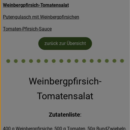
Weinbergpfirsich-Tomatensalat
Kühltheke
Putengulasch mit Weinbergpfirsichen
Backstube
Tomaten-Pfirsich-Sauce
Küchenzauber
Über den Tag
zurück zur Übersicht
TrinkBar
NonFood & Saaten
Weinbergpfirsich-
Großgebinde
Tomatensalat
So geht’s
Zutatenliste
:
Über uns
Service
400 g Weinbergpfirsiche, 500 g Tomaten, 50g BundZwiebeln,