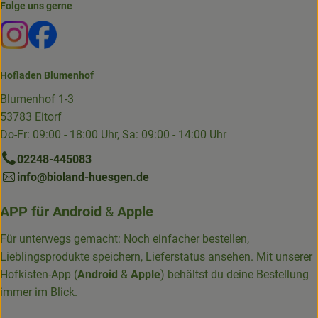
Folge uns gerne
Externer Link zu https://www.instagram.com/die.hofkiste
Externer Link zu https://www.facebook.com/p/Die-
Hofladen Blumenhof
Blumenhof 1-3
53783 Eitorf
Do-Fr: 09:00 - 18:00 Uhr, Sa: 09:00 - 14:00 Uhr
02248-445083
info@bioland-huesgen.de
APP für
Android
&
Apple
Für unterwegs gemacht: Noch einfacher bestellen,
Lieblingsprodukte speichern, Lieferstatus ansehen. Mit unserer
Hofkisten-App (
Android
&
Apple
) behältst du deine Bestellung
immer im Blick.