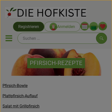
Warenko
Registrieren
Anmelden
Link
Mobiles Menu öffnen oder sc
Such
Saatgut ab Juli
PFIRSICH-REZEPTE
Themenwelten
Neu & Angebote
Pfirsich-Bowle
Hofkisten
Plattpfirsich-Auflauf
Vom Acker
Salat mit Grillpfirsich