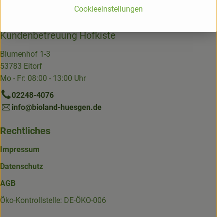
Cookieeinstellungen
und südliche Sauerland.
Kundenbetreuung Hofkiste
Blumenhof 1-3
53783 Eitorf
Mo - Fr: 08:00 - 13:00 Uhr
02248-4076
info@bioland-huesgen.de
Rechtliches
Impressum
Datenschutz
AGB
Öko-Kontrollstelle: DE-ÖKO-006