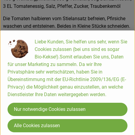
3 EL Tomatenessig, Salz, Pfeffer, Zucker, Traubenkernöl
Hofladen
Die Tomaten halbieren vom Stielansatz befreien, Pfirsiche
waschen und entsteinen. Beides in Kleine Stücke schneiden.
Frühlingszwiebeln putzen und in feine Ringe schneiden. Die
restlichen Zutaten ohne Öl zu einem Dressing verrühren bis
Liebe Kunden, Sie helfen uns sehr, wenn Sie
sich die Salzkristalle aufgelöst haben. Öl unterheben und die
Cookies zulassen (bei uns sind es sogar
Früchte mit den Zwiebelringen dazugeben und unterheben.
Bio-Kekse!).Somit erlauben Sie uns, Daten
für unser Marketing zu sammeln. Da wir Ihre
Dazu passen auch herrlich kross gebratene Streifchen
Privatsphäre sehr wertschätzen, haben Sie in
luftgetrockneter Schinken.
Übereinstimmung mit der EU-Richtlinie 2009/136/EG (E-
Privacy) die Möglichkeit genau einzustellen, an welche
Die Hofkiste
Dienstleister Ihre Daten weitergegeben werden.
Bio-Lieferservice seit über 25 Jahren.
Nur notwendige Cookies zulassen
Wir liefern Bio-Lebensmittel | Biokisten, Ökokisten und
Gemüsekisten im Rhein-Sieg-Kreis, Rhein-Mosel-Region,
Alle Cookies zulassen
Rheinisch-Bergischer-Kreis, rund um Bonn, Köln & Leverkusen
sowie ins Oberbergische Land, den Westerwald, ins Siegerland