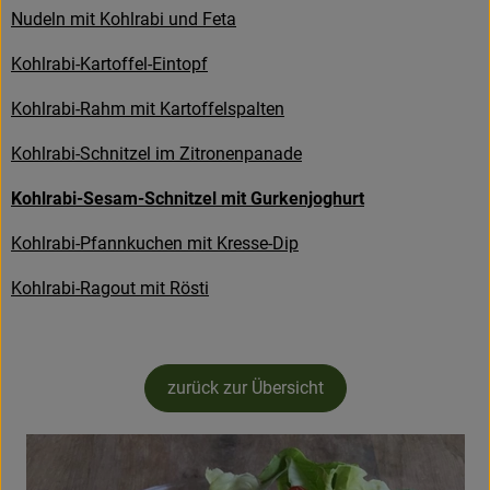
Nudeln mit Kohlrabi und Feta
Kühltheke
Kohlrabi-Kartoffel-Eintopf
Backstube
Kohlrabi-Rahm mit Kartoffelspalten
Küchenzauber
Kohlrabi-Schnitzel im Zitronenpanade
Über den Tag
Kohlrabi-Sesam-Schnitzel mit Gurkenjoghurt
TrinkBar
Kohlrabi-Pfannkuchen mit Kresse-Dip
NonFood & Saaten
Kohlrabi-Ragout mit Rösti
Großgebinde
zurück zur Übersicht
So geht’s
Über uns
Service