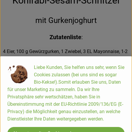
Kohlrabi-Sesam-Schnitzel
mit Gurkenjoghurt
Zutatenliste
:
4 Eier, 100 g Gewürzgurken, 1 Zwiebel, 3 EL Mayonnaise, 1-2
EL Zitronensaft, 100 g Joghurt, Kräutersalz, Pfeffer, 1 TL
Senf (mittelscharf), 2-3 mittelgroße, Kohlrabi, 100 g
Liebe Kunden, Sie helfen uns sehr, wenn Sie
Weizenvollkornmehl, 200 g Sesamsaat, 100 ml Rapsöl
Cookies zulassen (bei uns sind es sogar
½ Bund Schnittlauch
Bio-Kekse!).Somit erlauben Sie uns, Daten
für unser Marketing zu sammeln. Da wir Ihre
2 Eier 10 Minuten kochen, abschrecken, pellen und fein
Privatsphäre sehr wertschätzen, haben Sie in
hacken. Die Gewürzgurken fein würfeln. Die Zwiebel schälen
Übereinstimmung mit der EU-Richtlinie 2009/136/EG (E-
und in feine Würfel schneiden. Mayonnaise mit Zitronensaft
Privacy) die Möglichkeit genau einzustellen, an welche
und Joghurt verrühren. Mit Salz, Pfeffer und Senf würzen.
Dienstleister Ihre Daten weitergegeben werden.
Gurken, Zwiebel und Eiwürfel unterheben. Kohlrabi
großzügig schälen und in 12 gleich dicke Scheiben