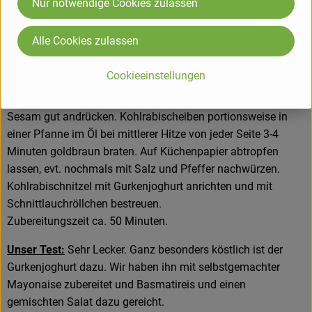
Nur notwendige Cookies zulassen
schneiden.
In kochendem Salzwasser 5-6 Minuten garen.
Alle Cookies zulassen
Kohlrabischeiben herausnehmen, abschrecken und auf
Küchenpapier abtropfen lassen. Restliche Eier mit Salz und
Cookieeinstellungen
Pfeffer verquirlen. Kohlrabischeiben zuerst in Mehl, dann in
den verquirlten Eiern und zuletzt in Sesam wenden. Den
Sesam gut andrücken. Kohlrabischeiben portionsweise in
einer Pfanne im Öl bei mittlerer Hitze von jeder Seite 3-4
Minuten goldbraun braten. Auf Küchenpapier abtropfen
lassen, evt. nochmals mit Salz und Pfeffer nachwürzen.
Kohlrabischnitzel mit Gurkenjoghurt anrichten und mit
Schnittlauchröllchen bestreuen.
Zubereitungszeit ca. 50 Minuten.
Unser Test:
Sehr Lecker. Ganz besonders köstlich ist der
Gurkenjoghurt dazu. Wir haben ihn mit selbstgemachter
Mayonaise zubereitet und Basmatireis und einen
gemischten Salat dazu gereicht.