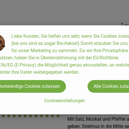
i
Liebe Kunden, Sie helfen uns sehr, wenn Sie Cookies zula
(bei uns sind es sogar Bio-Kekse!).Somit erlauben Sie uns
für unser Marketing zu sammeln. Da wir Ihre Privatsphäre
ätzen, haben Sie in Übereinstimmung mit der EU-Richtlinie
300 g Kartoffeln, Meersalz, 2 
6/EG (E-Privacy) die Möglichkeit genau einzustellen, an welch
Stielmus, 1 Zwiebel, 30 g But
eister Ihre Daten weitergegeben werden.
Kartoffeln schälen und in Sal
 notwendige Cookies zulassen
Alle Cookies zul
Milch verrühren. Mit Salz, Pf
waschen und klein hacken. Die
Cookieeinstellungen
Zwiebelwürfel in Butter glas
ablöschen. Etwa 2-3 Minuten 
Mit Salz, Muskat und Pfeffer 
geben, Stielmus in die Mitte s