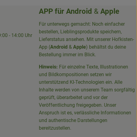
APP für
Android
&
Apple
Für unterwegs gemacht: Noch einfacher
bestellen, Lieblingsprodukte speichern,
9:00 - 14:00 Uhr
Lieferstatus ansehen. Mit unserer Hofkisten-
App (
Android
&
Apple
) behältst du deine
Bestellung immer im Blick.
Hinweis:
Für einzelne Texte, Illustrationen
und Bildkompositionen setzen wir
-Sieg-Kreis-100094715007395/
unterstützend KI-Technologien ein. Alle
Inhalte werden von unserem Team sorgfältig
geprüft, überarbeitet und vor der
Veröffentlichung freigegeben. Unser
Anspruch ist es, verlässliche Informationen
und authentische Darstellungen
bereitzustellen.