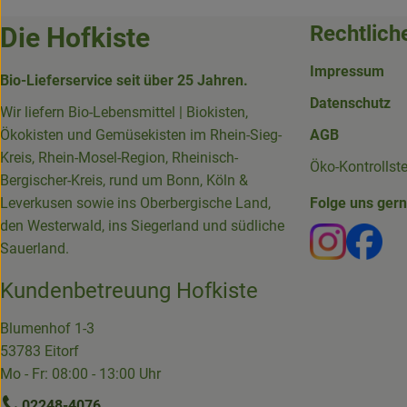
Rechtlich
Die Hofkiste
Impressum
Bio-Lieferservice seit über 25 Jahren.
Datenschutz
Wir liefern Bio-Lebensmittel | Biokisten,
Ökokisten und Gemüsekisten im Rhein-Sieg-
AGB
Kreis, Rhein-Mosel-Region, Rheinisch-
Öko-Kontrollst
Bergischer-Kreis, rund um Bonn, Köln &
Leverkusen sowie ins Oberbergische Land,
Folge uns ger
den Westerwald, ins Siegerland und südliche
Externer 
Ext
Sauerland.
Kundenbetreuung Hofkiste
Blumenhof 1-3
53783 Eitorf
Mo - Fr: 08:00 - 13:00 Uhr
02248-4076