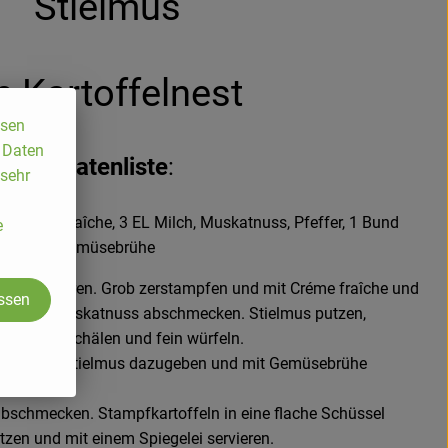
Stielmus
m Kartoffelnest
ssen
, Daten
Zutatenliste
:
 sehr
EL Crème fraîche, 3 EL Milch, Muskatnuss, Pfeffer, 1 Bund
e
ter, 75 ml Gemüsebrühe
zwasser garen. Grob zerstampfen und mit Créme fraîche und
assen
effer und Muskatnuss abschmecken. Stielmus putzen,
 Zwiebel schälen und fein würfeln.
ig dünsten, Stielmus dazugeben und mit Gemüsebrühe
garen.
abschmecken. Stampfkartoffeln in eine flache Schüssel
etzen und mit einem Spiegelei servieren.