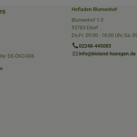
Hofladen Blumenhof
es
Blumenhof 1-3
53783 Eitorf
Do-Fr: 09:00 - 18:00 Uhr, Sa: 0
02248-445083
info@bioland-huesgen.de
elle: DE-ÖKO-006
ne
Link zu https://www.instagram.com/die.hofkiste/
erner Link zu https://www.facebook.com/p/Die-Hofkiste-Rhein