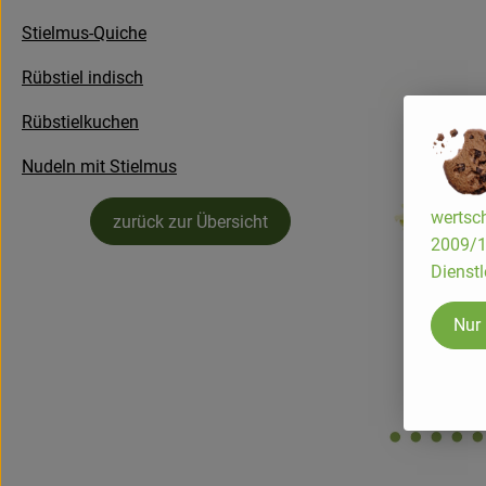
Stielmus-Quiche
Rübstiel indisch
Rübstielkuchen
Nudeln mit Stielmus
wertsch
zurück zur Übersicht
2009/13
Dienstl
Nur