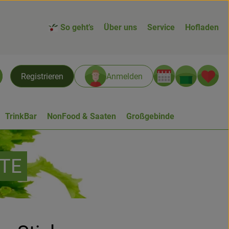
So geht’s
Über uns
Service
Hofladen
Warenk
L
Registrieren
Anmelden
chen
TrinkBar
NonFood & Saaten
Großgebinde
PTE