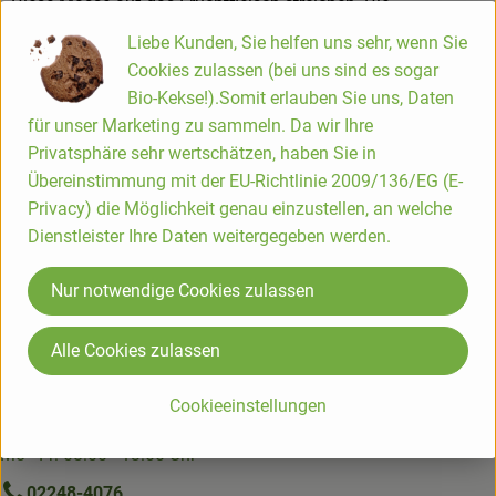
Diese Masse auf das Fruchtfleisch streichen. Die
Grapefruithälften auf dem Rost auf der obersten Schiene
Liebe Kunden, Sie helfen uns sehr, wenn Sie
Hofladen
überbacken oder übergrillen. Sofort servieren.
Cookies zulassen (bei uns sind es sogar
Bio-Kekse!).Somit erlauben Sie uns, Daten
Die Hofkiste
für unser Marketing zu sammeln. Da wir Ihre
Privatsphäre sehr wertschätzen, haben Sie in
Bio-Lieferservice seit über 25 Jahren.
Übereinstimmung mit der EU-Richtlinie 2009/136/EG (E-
Wir liefern Bio-Lebensmittel | Biokisten, Ökokisten und
Privacy) die Möglichkeit genau einzustellen, an welche
Gemüsekisten im Rhein-Sieg-Kreis, Rhein-Mosel-Region,
Dienstleister Ihre Daten weitergegeben werden.
Rheinisch-Bergischer-Kreis, rund um Bonn, Köln & Leverkusen
sowie ins Oberbergische Land, den Westerwald, ins Siegerland
Nur notwendige Cookies zulassen
und südliche Sauerland.
Alle Cookies zulassen
Kundenbetreuung Hofkiste
Blumenhof 1-3
Cookieeinstellungen
53783 Eitorf
Mo - Fr: 08:00 - 13:00 Uhr
02248-4076