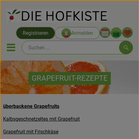
Warenko
Registrieren
Anmelden
Link
Mobiles Menu öffnen oder sc
Such
Saatgut ab Juli
GRAPEFRUIT-REZEPTE
Themenwelten
Neu & Angebote
überbackene Grapefruits
Hofkisten
Kalbsgeschnetzeltes mit Grapefruit
Vom Acker
Grapefruit mit Frischkäse