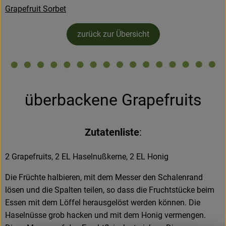
Grapefruit Sorbet
Kühltheke
Backstube
zurück zur Übersicht
Küchenzauber
Über den Tag
überbackene Grapefruits
TrinkBar
NonFood & Saaten
Zutatenliste
:
Großgebinde
2 Grapefruits, 2 EL Haselnußkerne, 2 EL Honig
Die Früchte halbieren, mit dem Messer den Schalenrand
So geht’s
lösen und die Spalten teilen, so dass die Fruchtstücke beim
Über uns
Essen mit dem Löffel herausgelöst werden können. Die
Haselnüsse grob hacken und mit dem Honig vermengen.
Service