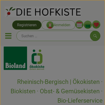
Warenko
Registrieren
Anmelden
Link
Mobiles Menu öffnen oder sc
Such
Saatgut ab Juli
Themenwelten
Neu & Angebote
Rheinisch-Bergisch | Ökokisten ·
Hofkisten
Biokisten · Obst- & Gemüsekisten ·
Vom Acker
Bio-Lieferservice