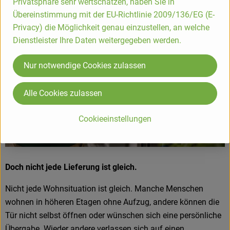
gebraucht werden.
Privatsphäre sehr wertschätzen, haben Sie in
Übereinstimmung mit der EU-Richtlinie 2009/136/EG (E-
Privacy) die Möglichkeit genau einzustellen, an welche
Dienstleister Ihre Daten weitergegeben werden.
Nur notwendige Cookies zulassen
Alle Cookies zulassen
Cookieeinstellungen
Doch nicht jede Lieferung ist gleich.
Nicht jede Wohnsituation ist gleich. Manche Menschen
wohnen in höheren Etagen ohne Aufzug, andere können die
Tür nicht selbst öffnen oder wünschen sich eine persönliche
Übergabe. Wieder andere verlassen sich auf einen