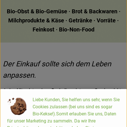
Bio-Obst & Bio-Gemüse · Brot & Backwaren ·
Milchprodukte & Käse · Getränke · Vorräte ·
Feinkost · Bio-Non-Food
Der Einkauf sollte sich dem Leben
anpassen.
Jeder Alltag ist anders. Deshalb endet unser Service nicht
immer an der Haustür. Ob höhere Etagen,
Liebe Kunden, Sie helfen uns sehr, wenn Sie
Schlüsselorganisation oder besondere Wohnsituationen –
Cookies zulassen (bei uns sind es sogar
gemeinsam finden wir eine Lösung, damit gute
Bio-Kekse!).Somit erlauben Sie uns, Daten
Lebensmittel zuverlässig dort ankommen, wo sie
für unser Marketing zu sammeln. Da wir Ihre