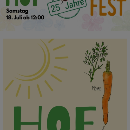
Kühltheke
Backstube
Küchenzauber
Über den Tag
TrinkBar
NonFood & Saaten
Großgebinde
So geht’s
Über uns
Service