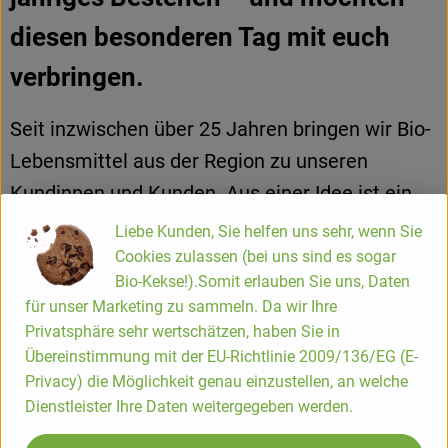
diesen besonderen Tag mit euch
verbringen.
Seit inzwischen über 25 Jahren bringen wir Bio-
Lebensmittel aus der Region zu unseren
Kundinnen und Kunden. Aus einer Idee ist ein
lebendiger Betrieb gewachsen: mit Hofladen,
Liebe Kunden, Sie helfen uns sehr, wenn Sie
Lieferservice, regionalen Partnern, vielen treuen
Cookies zulassen (bei uns sind es sogar
Bio-Kekse!).Somit erlauben Sie uns, Daten
Menschen und einer großen Portion
für unser Marketing zu sammeln. Da wir Ihre
Überzeugung.
Privatsphäre sehr wertschätzen, haben Sie in
Übereinstimmung mit der EU-Richtlinie 2009/136/EG (E-
Darum laden wir herzlich ein zum Hoffest auf
Privacy) die Möglichkeit genau einzustellen, an welche
dem Blumenhof in Eitorf. Es wird ein Tag zum
Dienstleister Ihre Daten weitergegeben werden.
Begegnen, Probieren, Entdecken, Erinnern und