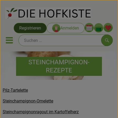
Warenko
Registrieren
Anmelden
Link
Mobiles Menu öffnen oder sc
Such
STEINCHAMPIGNON-
Saatgut ab Juli
REZEPTE
Themenwelten
Neu & Angebote
Pilz-Tartelette
Hofkisten
Steinchampignon-Omelette
Vom Acker
Steinchampignonragout im Kartoffelherz