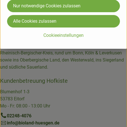
Salbei abschmecken.
Nur notwendige Cookies zulassen
Die Hofkiste
Alle Cookies zulassen
Bio-Lieferservice seit über 25 Jahren.
Cookieeinstellungen
Wir liefern Bio-Lebensmittel | Biokisten, Ökokisten und
Gemüsekisten im Rhein-Sieg-Kreis, Rhein-Mosel-Region,
Rheinisch-Bergischer-Kreis, rund um Bonn, Köln & Leverkusen
sowie ins Oberbergische Land, den Westerwald, ins Siegerland
und südliche Sauerland.
Kundenbetreuung Hofkiste
Blumenhof 1-3
53783 Eitorf
Mo - Fr: 08:00 - 13:00 Uhr
02248-4076
info@bioland-huesgen.de