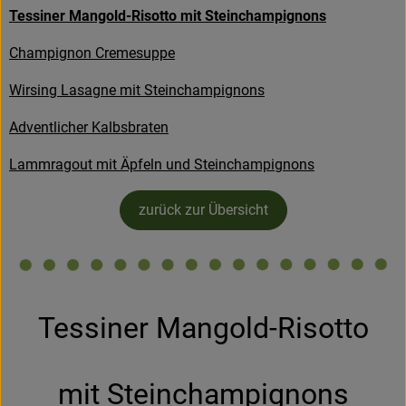
Tessiner Mangold-Risotto mit Steinchampignons
Kühltheke
Champignon Cremesuppe
Backstube
Wirsing Lasagne mit Steinchampignons
Küchenzauber
Adventlicher Kalbsbraten
Über den Tag
Lammragout mit Äpfeln und Steinchampignons
TrinkBar
zurück zur Übersicht
NonFood & Saaten
Großgebinde
Tessiner Mangold-Risotto
So geht’s
Über uns
mit Steinchampignons
Service