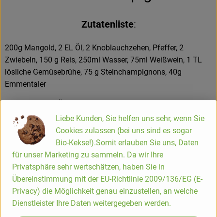
Hofladen
Zutatenliste
:
200g Mangold, 2 EL Öl, 2 Knoblauchzehen, Pfeffer, 2
Zwiebeln, 150 g Reis, 250ml Wasser, 75ml Weißwein, 1 TL
lösliche Gemüsebrühe, 75 g Steinchampignons, 40g
Emmentaler
Die Hälfte vom Öl in einem Topf erhitzen, darin dann den
Mangold mit den durchgepressten Knoblauchzehen dünsten,
Liebe Kunden, Sie helfen uns sehr, wenn Sie
bis die Flüssigkeit verdampft ist, danach mit Pfeffer würzen.
Cookies zulassen (bei uns sind es sogar
Die Zwiebeln fein würfeln und in einem anderen Topf mit Öl
Bio-Kekse!).Somit erlauben Sie uns, Daten
anschwitzen. Den Reis dazu geben und kurz mit andünsten.
für unser Marketing zu sammeln. Da wir Ihre
Wasser und Weißwein zugeben und aufkochen. Brühe und
Privatsphäre sehr wertschätzen, haben Sie in
klein geschnittene Pilze dazugeben. Den Reis bei schwacher
Übereinstimmung mit der EU-Richtlinie 2009/136/EG (E-
Hitze etwa 25 Minuten mit zugedeckten Topf quellen lassen.
Privacy) die Möglichkeit genau einzustellen, an welche
Danach den geriebenen Käse dazugeben und unterrühren.
Dienstleister Ihre Daten weitergegeben werden.
Den Mangold locker unter den Reis heben. Mit Pfeffer und