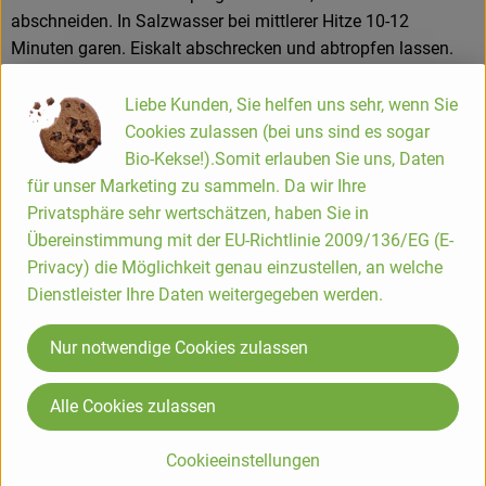
abschneiden. In Salzwasser bei mittlerer Hitze 10-12
Hofladen
Minuten garen. Eiskalt abschrecken und abtropfen lassen.
Die Erdbeeren waschen und je nach Größe halbieren oder
vierteln. Den Schnittlauch waschen und in kleine Stücke
Liebe Kunden, Sie helfen uns sehr, wenn Sie
schneiden. Spargel, Mozzarella und Erdbeeren mischen und
Cookies zulassen (bei uns sind es sogar
mit Zitronen-Balsamico und Limonenöl beträufeln. Mit Salz,
Bio-Kekse!).Somit erlauben Sie uns, Daten
Pfeffer und Rohrohrzucker abschmecken.
für unser Marketing zu sammeln. Da wir Ihre
Privatsphäre sehr wertschätzen, haben Sie in
Die Hofkiste
Übereinstimmung mit der EU-Richtlinie 2009/136/EG (E-
Privacy) die Möglichkeit genau einzustellen, an welche
Bio-Lieferservice seit über 25 Jahren.
Dienstleister Ihre Daten weitergegeben werden.
Wir liefern Bio-Lebensmittel | Biokisten, Ökokisten und
Gemüsekisten im Rhein-Sieg-Kreis, Rhein-Mosel-Region,
Nur notwendige Cookies zulassen
Rheinisch-Bergischer-Kreis, rund um Bonn, Köln & Leverkusen
sowie ins Oberbergische Land, den Westerwald, ins Siegerland
Alle Cookies zulassen
und südliche Sauerland.
Cookieeinstellungen
Kundenbetreuung Hofkiste