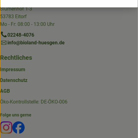
Blumenhof 1-3
53783 Eitorf
Mo - Fr: 08:00 - 13:00 Uhr
02248-4076
info@bioland-huesgen.de
Rechtliches
Impressum
Datenschutz
AGB
Öko-Kontrollstelle: DE-ÖKO-006
Folge uns gerne
Externer Link zu https://www.instagram.com/die.hofkiste
Externer Link zu https://www.facebook.com/p/Die-