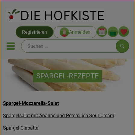
Warenko
Registrieren
Anmelden
Link
Mobiles Menu öffnen oder sc
Such
Saatgut ab Juli
SPARGEL-REZEPTE
Themenwelten
Neu & Angebote
Spargel-Mozzarella-Salat
Hofkisten
Spargelsalat mit Ananas und Petersilien-Sour Cream
Vom Acker
Spargel-Ciabatta