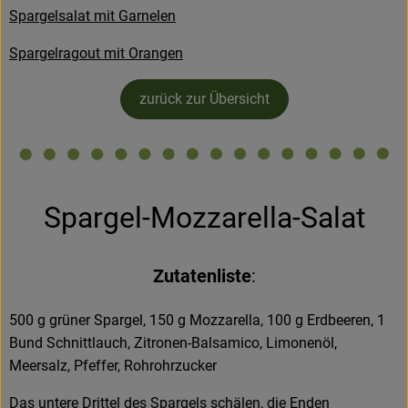
Spargelsalat mit Garnelen
Kühltheke
Spargelragout mit Orangen
Backstube
Küchenzauber
zurück zur Übersicht
Über den Tag
TrinkBar
Spargel-Mozzarella-Salat
NonFood & Saaten
Großgebinde
Zutatenliste
:
500 g grüner Spargel, 150 g Mozzarella, 100 g Erdbeeren, 1
So geht’s
Bund Schnittlauch, Zitronen-Balsamico, Limonenöl,
Über uns
Meersalz, Pfeffer, Rohrohrzucker
Das untere Drittel des Spargels schälen, die Enden
Service