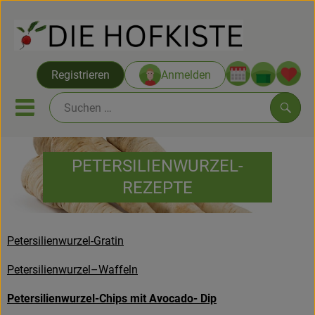
Warenko
Registrieren
Anmelden
Link
Mobiles Menu öffnen oder sc
Such
PETERSILIENWURZEL-
Saatgut ab Juli
REZEPTE
Themenwelten
Neu & Angebote
Petersilienwurzel-Gratin
Hofkisten
Petersilienwurzel–Waffeln
Vom Acker
Petersilienwurzel-Chips mit Avocado- Dip