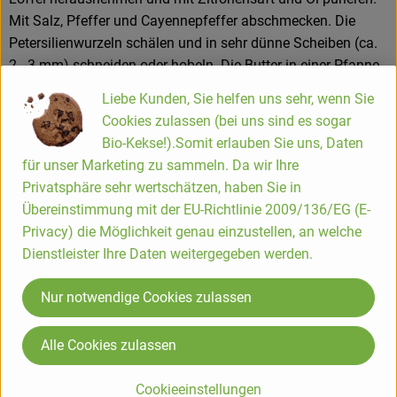
Mit Salz, Pfeffer und Cayennepfeffer abschmecken. Die
Hofladen
Petersilienwurzeln schälen und in sehr dünne Scheiben (ca.
2 - 3 mm) schneiden oder hobeln. Die Butter in einer Pfanne
erhitzen und die Wurzelscheiben darin bei mittlerer Hitze
Liebe Kunden, Sie helfen uns sehr, wenn Sie
braten, dabei mehrmals wenden. Wenn die Chips eine
Cookies zulassen (bei uns sind es sogar
schöne Farbe haben, einfach auf Küchenpapier abtropfen
Bio-Kekse!).Somit erlauben Sie uns, Daten
lassen, salzen und noch warm zusammen mit dem Dip
für unser Marketing zu sammeln. Da wir Ihre
servieren.
Privatsphäre sehr wertschätzen, haben Sie in
Die Hofkiste
Übereinstimmung mit der EU-Richtlinie 2009/136/EG (E-
Privacy) die Möglichkeit genau einzustellen, an welche
Bio-Lieferservice seit über 25 Jahren.
Dienstleister Ihre Daten weitergegeben werden.
Wir liefern Bio-Lebensmittel | Biokisten, Ökokisten und
Nur notwendige Cookies zulassen
Gemüsekisten im Rhein-Sieg-Kreis, Rhein-Mosel-Region,
Rheinisch-Bergischer-Kreis, rund um Bonn, Köln & Leverkusen
Alle Cookies zulassen
sowie ins Oberbergische Land, den Westerwald, ins Siegerland
und südliche Sauerland.
Cookieeinstellungen