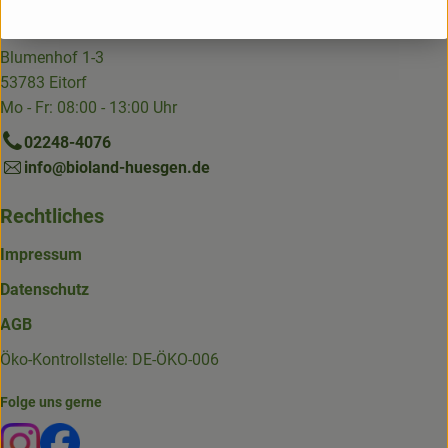
Kundenbetreuung Hofkiste
Blumenhof 1-3
53783 Eitorf
Mo - Fr: 08:00 - 13:00 Uhr
02248-4076
info@bioland-huesgen.de
Rechtliches
Impressum
Datenschutz
AGB
Öko-Kontrollstelle: DE-ÖKO-006
Folge uns gerne
Externer Link zu https://www.instagram.com/die.hofkiste
Externer Link zu https://www.facebook.com/p/Die-