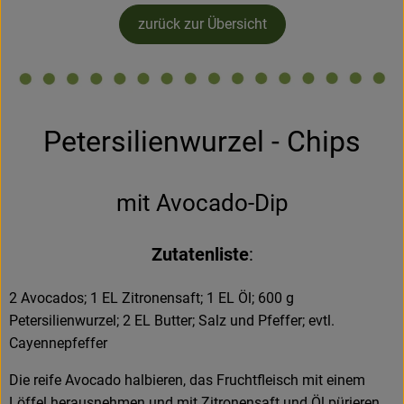
Kühltheke
zurück zur Übersicht
Backstube
Küchenzauber
Petersilienwurzel - Chips
Über den Tag
TrinkBar
mit Avocado-Dip
NonFood & Saaten
Zutatenliste
:
Großgebinde
2 Avocados; 1 EL Zitronensaft; 1 EL Öl; 600 g
So geht’s
Petersilienwurzel; 2 EL Butter; Salz und Pfeffer; evtl.
Cayennepfeffer
Über uns
Die reife Avocado halbieren, das Fruchtfleisch mit einem
Service
Löffel herausnehmen und mit Zitronensaft und Öl pürieren.