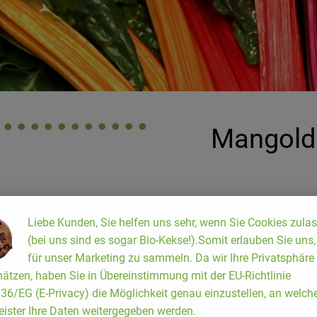
Mangold 
Liebe Kunden, Sie helfen uns sehr, wenn Sie Cookies zula
650 g Kartoffeln, 3 Zwiebeln,
(bei uns sind es sogar Bio-Kekse!).Somit erlauben Sie uns
getrockneter Thymian, Kräuters
für unser Marketing zu sammeln. Da wir Ihre Privatsphäre
400 g Mangold, 1 kleine Möhre
ätzen, haben Sie in Übereinstimmung mit der EU-Richtlinie
Tomaten, ½ TL getrockneter O
6/EG (E-Privacy) die Möglichkeit genau einzustellen, an welch
eister Ihre Daten weitergegeben werden.
Für die Zwiebelkartoffeln die