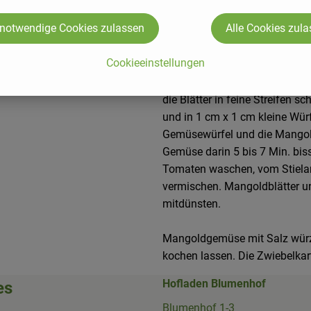
Knoblauch schälen, Zwiebeln a
 notwendige Cookies zulassen
Alle Cookies zul
und etwas Pfeffer vermischen.
eine feuerfeste Form geben. D
Cookieeinstellungen
200°) im Ofen 30 Min. backen
Inzwischen den Mangold wasch
die Blätter in feine Streifen s
und in 1 cm x 1 cm kleine Würf
Gemüsewürfel und die Mangold
Gemüse darin 5 bis 7 Min. bis
Tomaten waschen, vom Stielan
vermischen. Mangoldblätter 
mitdünsten.
Mangoldgemüse mit Salz würze
kochen lassen. Die Zwiebelkar
Hofladen Blumenhof
es
Blumenhof 1-3