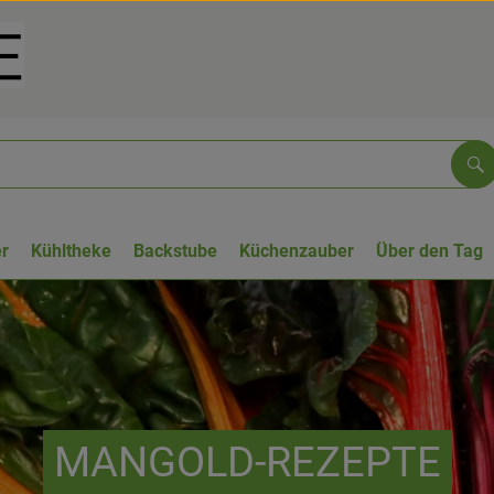
Su
r
Kühltheke
Backstube
Küchenzauber
Über den Tag
MANGOLD-REZEPTE