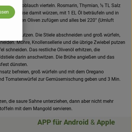
chteln, Knoblauch vierteln. Rosmarin, Thymian, ½ TL Salz
assen
 Das Gemüse damit würzen, mit 1 EL Öl beträufeln und in
ie schwarzen Oliven zufügen und alles bei 220° (Umluft
.
en und putzen. Die Stiele abschneiden und groß würfeln,
chneiden. Möhre, Knollensellerie und die übrige Zwiebel putzen
el schneiden. Das restliche Olivenöl erhitzen, die
stiele darin anschwitzen. Die Brühe angießen und das
sfest dünsten.
satz befreien, groß würfeln und mit dem Oregano
und Tomatenwürfel zur Gemüsemischung geben und 3 Min.
n, die saure Sahne unterziehen, dann aber nicht mehr
toffeln mit dem Mangold servieren.
APP für
Android
&
Apple