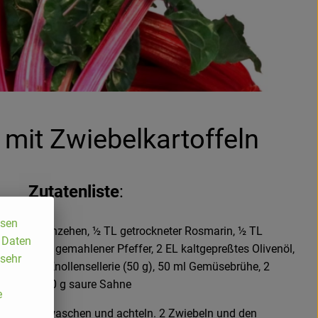
mit Zwiebelkartoffeln
Zutatenliste
:
ssen
 2 Knoblauchzehen, ½ TL getrockneter Rosmarin, ½ TL
, Daten
alz, frisch gemahlener Pfeffer, 2 EL kaltgepreßtes Olivenöl,
 sehr
, 1 Stück Knollensellerie (50 g), 50 ml Gemüsebrühe, 2
regano, 150 g saure Sahne
e
 Kartoffeln waschen und achteln. 2 Zwiebeln und den