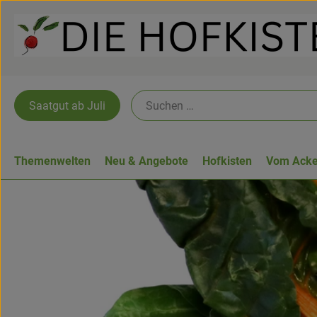
Saatgut ab Juli
Themenwelten
Neu & Angebote
Hofkisten
Vom Acke