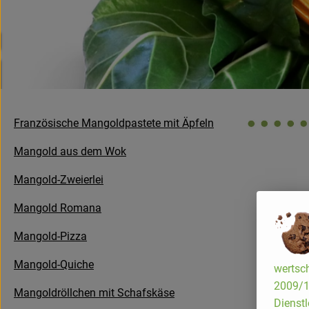
Französische Mangoldpastete mit Äpfeln
Mangold aus dem Wok
Mangold-Zweierlei
Mangold Romana
Mangold-Pizza
Mangold-Quiche
wertsch
2009/13
Mangoldröllchen mit Schafskäse
Dienstl