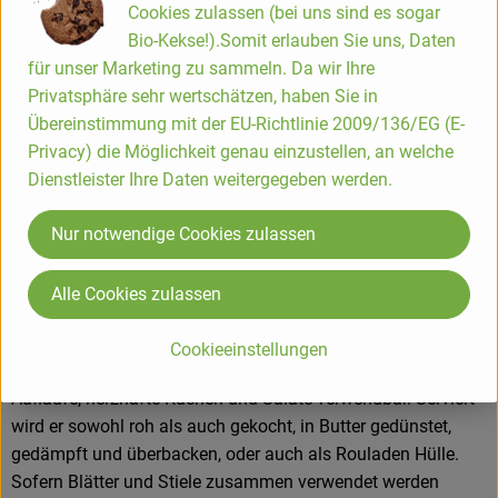
Cookies zulassen (bei uns sind es sogar
Bio-Kekse!).Somit erlauben Sie uns, Daten
Seinen Ursprung hat Mangold in Vorderasien und dem
für unser Marketing zu sammeln. Da wir Ihre
Mittelmeerraum. Seit bereits 4000 Jahren soll er schon
Privatsphäre sehr wertschätzen, haben Sie in
angebaut werden. Bei uns wird er aus klimatischen und
Übereinstimmung mit der EU-Richtlinie 2009/136/EG (E-
bodenkundlichen Gründen bisher eher zurückhaltend
Privacy) die Möglichkeit genau einzustellen, an welche
angebaut. Allerdings wird gemunkelt, dass er im 17.
Dienstleister Ihre Daten weitergegeben werden.
Jahrhundert in Deutschland schon einmal „das“ Gemüse
schlechthin gewesen sein soll. Heute wird er überwiegend in
Nur notwendige Cookies zulassen
Italien, Spanien, den Niederlanden und Frankreich angebaut.
Wie wird´s verwendet?
Alle Cookies zulassen
Die Qual der Wahl: Mangold harmoniert mit gebratenem
Cookieeinstellungen
Fleisch, Fisch und Eierspeisen. Er ist für Eintöpfe und
Aufläufe, herzhafte Kuchen und Salate verwendbar. Serviert
wird er sowohl roh als auch gekocht, in Butter gedünstet,
gedämpft und überbacken, oder auch als Rouladen Hülle.
Sofern Blätter und Stiele zusammen verwendet werden