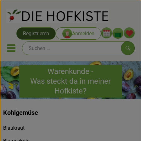
Warenko
Registrieren
Anmelden
Link
Mobiles Menu öffnen oder sc
Such
Warenkunde -
Saatgut ab Juli
Was steckt da in meiner
Hofkiste?
Themenwelten
Neu & Angebote
Kohlgemüse
Hofkisten
Blaukraut
Vom Acker
Blumenkohl