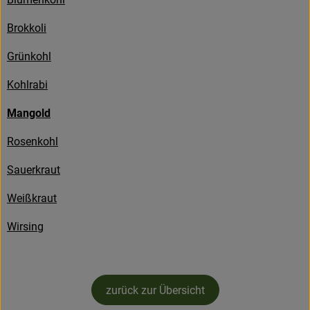
Kühltheke
Brokkoli
Backstube
Grünkohl
Küchenzauber
Kohlrabi
Über den Tag
Mangold
TrinkBar
Rosenkohl
NonFood & Saaten
Sauerkraut
Großgebinde
Weißkraut
Wirsing
So geht’s
Über uns
zurück zur Übersicht
Service