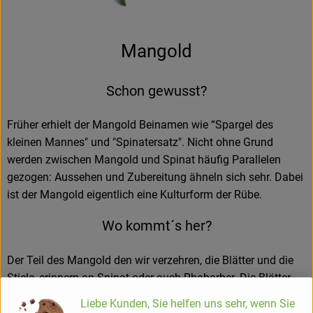
Mangold
Schon gewusst?
Früher erhielt der Mangold Beinamen wie “Spargel des
kleinen Mannes" und "Spinatersatz". Nicht ohne Grund
werden zwischen Mangold und Spinat häufig Parallelen
gezogen: Aussehen und Zubereitung ähneln sich sehr. Dabei
ist der Mangold eigentlich eine Kulturform der Rübe.
Wo kommt´s her?
Der Teil des Mangold den wir verzehren, die Blätter und die
Stiele, erinnern an Spinat oder auch Rhabarber. Die Blätter
sind grün und die Stiele können in den Farben weiß, rot, rosa
Liebe Kunden, Sie helfen uns sehr, wenn Sie
und orange erscheinen.