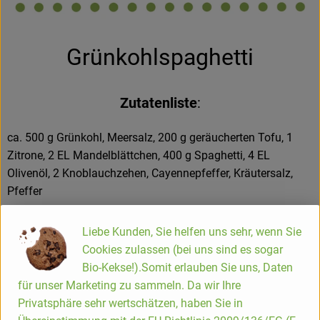
Hofladen
Grünkohlspaghetti
Zutatenliste
:
ca. 500 g Grünkohl, Meersalz, 200 g geräucherten Tofu, 1
Zitrone, 2 EL Mandelblättchen, 400 g Spaghetti, 4 EL
Olivenöl, 2 Knoblauchzehen, Cayennepfeffer, Kräutersalz,
Pfeffer
Grünkohl von den Rispen streifen, waschen und 5 Min. in
Liebe Kunden, Sie helfen uns sehr, wenn Sie
kochendem Salzwasser garen. Tofu würfeln. Die Zitrone
Cookies zulassen (bei uns sind es sogar
abreiben. Mandeln ohne Fett in einer Pfanne hellbraun
Bio-Kekse!).Somit erlauben Sie uns, Daten
rösten. Die Spaghetti nach Packungsanweisung in reichlich
für unser Marketing zu sammeln. Da wir Ihre
Salzwasser kochen. Das Öl in einer Pfanne erhitzen und
Privatsphäre sehr wertschätzen, haben Sie in
Tofuwürfel darin bei mittlerer Hitze etwa 3 Min. unter Rühren