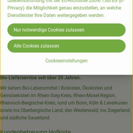
Übereinstimmung mit der EU-Richtlinie 2009/136/EG (E-
braten. Knoblauch, Cayennepfeffer und Zitronenschale
Privacy) die Möglichkeit genau einzustellen, an welche
zugeben und weitere 3 Min. braten. Grünkohl zugeben und
Dienstleister Ihre Daten weitergegeben werden.
erhitzen. Nudeln abgießen, in die Pfanne geben, mit Salz und
Pfeffer würzen und mit Mandeln bestreuen.
Nur notwendige Cookies zulassen
Unser Test:
Super köstlich! Wir haben statt Mandelblättchen
Sonnenblumenkerne genommen. Passt auch sehr gut. Und
Alle Cookies zulassen
noch mit etwas Sahne verfeinert.
Cookieeinstellungen
Die Hofkiste
Bio-Lieferservice seit über 25 Jahren.
Wir liefern Bio-Lebensmittel | Biokisten, Ökokisten und
Gemüsekisten im Rhein-Sieg-Kreis, Rhein-Mosel-Region,
Rheinisch-Bergischer-Kreis, rund um Bonn, Köln & Leverkusen
sowie ins Oberbergische Land, den Westerwald, ins Siegerland
und südliche Sauerland.
Kundenbetreuung Hofkiste