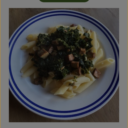
Kühltheke
Backstube
Küchenzauber
Über den Tag
TrinkBar
NonFood & Saaten
Großgebinde
So geht’s
Über uns
Service