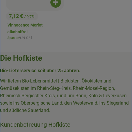
Produkt zum Warenkorb hinzufügen
7,12 €
/ 0,75 l
, Preis:
Vinnocence Merlot
alkoholfrei
, Referenzpreis:
Spanien
9,49 €
/ l
, Herkunft:
Die Hofkiste
Bio-Lieferservice seit über 25 Jahren.
Wir liefern Bio-Lebensmittel | Biokisten, Ökokisten und
Gemüsekisten im Rhein-Sieg-Kreis, Rhein-Mosel-Region,
Rheinisch-Bergischer-Kreis, rund um Bonn, Köln & Leverkusen
sowie ins Oberbergische Land, den Westerwald, ins Siegerland
und südliche Sauerland.
Kundenbetreuung Hofkiste