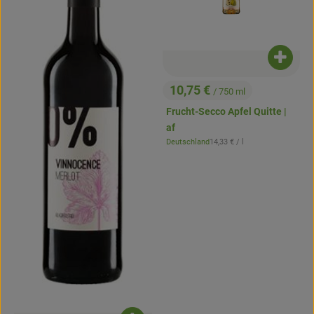
Produk
10,75 €
/ 750 ml
, Preis:
Frucht-Secco Apfel Quitte |
af
, Referenzpreis:
Deutschland
14,33 €
/ l
, Herkunft: