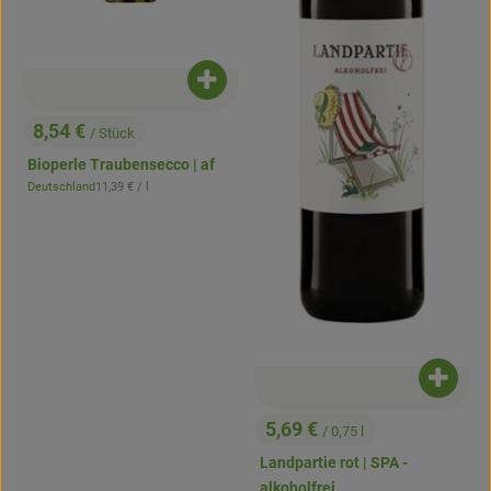
Hofladen
Produkt zum Warenkorb hinzufügen
8,54 €
/ Stück
, Preis:
Bioperle Traubensecco | af
, Referenzpreis:
Deutschland
11,39 €
/ l
, Herkunft:
Produk
5,69 €
/ 0,75 l
, Preis:
Landpartie rot | SPA -
alkoholfrei