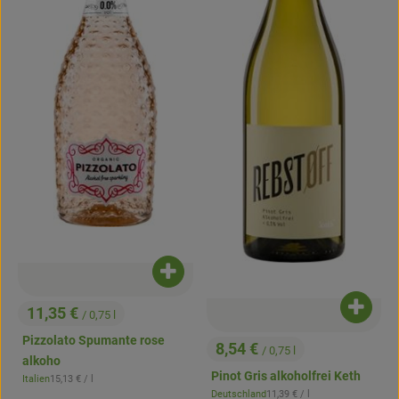
Produkt zum Warenkorb hinzufügen
11,35 €
Produk
/ 0,75 l
, Preis:
Pizzolato Spumante rose
8,54 €
/ 0,75 l
, Preis:
alkoho
Pinot Gris alkoholfrei Keth
, Referenzpreis:
Italien
15,13 €
/ l
, Herkunft:
, Referenzpreis:
Deutschland
11,39 €
/ l