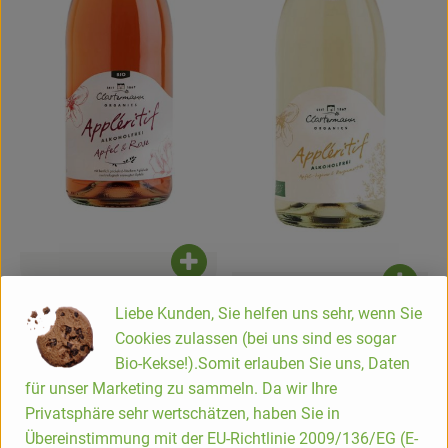
Produkt zum Warenkorb hinzufügen
Produk
8,54 €
/ 0,75 l
Liebe Kunden, Sie helfen uns sehr, wenn Sie
, Preis:
9,49 €
/ 0,75 l
Cookies zulassen (bei uns sind es sogar
Appléritif Apfel & Rose -
, Preis:
Appléritif Apfel Ingwer &
Bio-Kekse!).Somit erlauben Sie uns, Daten
alkoholfrei
Bergamotte - alkoholfrei
, Referenzpreis:
DV
11,39 €
/ l
für unser Marketing zu sammeln. Da wir Ihre
, Herkunft:
, Referenzpreis:
Deutschland
12,65 €
/ l
, Herkunft:
Privatsphäre sehr wertschätzen, haben Sie in
Übereinstimmung mit der EU-Richtlinie 2009/136/EG (E-
, Kontrollstelle:
DE-ÖKO-007
, Verband: