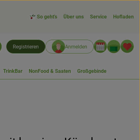
So geht’s
Über uns
Service
Hofladen
Warenk
L
Registrieren
Anmelden
chen
TrinkBar
NonFood & Saaten
Großgebinde