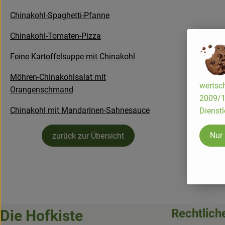
Chinakohl-Spaghetti-Pfanne
Chinakohl-Tomaten-Pizza
Feine Kartoffelsuppe mit Chinakohl
Möhren-Chinakohlsalat mit
wertsch
Orangenschmand
2009/13
Chinakohl mit Mandarinen-Sahnesauce
Dienstl
Nur
zurück zur Übersicht
Rechtlich
Die Hofkiste