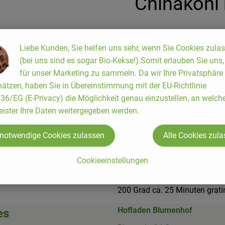
Chinakohl 
Liebe Kunden, Sie helfen uns sehr, wenn Sie Cookies zula
(bei uns sind es sogar Bio-Kekse!).Somit erlauben Sie uns
1 Chinakohl, Meersalz, 200 ml
für unser Marketing zu sammeln. Da wir Ihre Privatsphäre
gehackt, 150 g Käse, gerieben,
ätzen, haben Sie in Übereinstimmung mit der EU-Richtlinie
6/EG (E-Privacy) die Möglichkeit genau einzustellen, an welch
Chinakohl halbieren, Strunk h
eister Ihre Daten weitergegeben werden.
Salzwasser 2-3 Minuten blanch
Schnittseite nach oben in eine
 notwendige Cookies zulassen
Alle Cookies zul
Haferflocken hinzufügen und 
dem Käse zur Sahne-Mischung 
Cookieeinstellungen
würzen und auf den Chinakohl
vorgeheizten Backofen bei
200 Grad ca. 25 Minuten grati
Hofladen Blumenhof
es