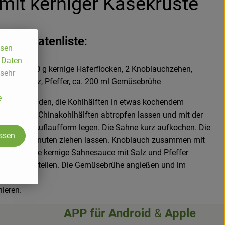
mit kerniger Käsekruste
Zutatenliste
:
ssen
, Daten
 Sahne, 150 g kernige Haferflocken, 2 Knoblauchzehen,
 sehr
 Kräutersalz, Pfeffer, ca. 200 ml Gemüsebrühe
e
erausschneiden, die Kohlhälften in etwas kochendem
ieren. Die Chinakohlhälften abtropfen lassen und mit der
 gefettete Auflaufform legen. Die Sahne kurz aufkochen. Die
assen
ein paar Minuten ziehen lassen. Knoblauch zusammen mit
geben. Die kernige Sahnesauce mit Salz und Pfeffer
hälften verteilen. Die Gemüsebrühe angießen und im
nieren.
APP für
Android
&
Apple