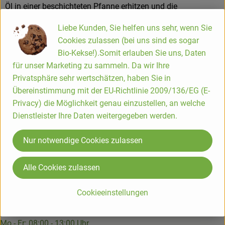
Öl in einer beschichteten Pfanne erhitzen und die
Sonnenblumenkerne darin leicht rösten, dann
Hofladen
Liebe Kunden, Sie helfen uns sehr, wenn Sie
herausnehmen. Zum Servieren den Salat anrichten und die
Cookies zulassen (bei uns sind es sogar
gerösteten Kerne darüber streuen.
Bio-Kekse!).Somit erlauben Sie uns, Daten
Die Hofkiste
für unser Marketing zu sammeln. Da wir Ihre
Privatsphäre sehr wertschätzen, haben Sie in
Bio-Lieferservice seit über 25 Jahren.
Übereinstimmung mit der EU-Richtlinie 2009/136/EG (E-
Privacy) die Möglichkeit genau einzustellen, an welche
Wir liefern Bio-Lebensmittel | Biokisten, Ökokisten und
Dienstleister Ihre Daten weitergegeben werden.
Gemüsekisten im Rhein-Sieg-Kreis, Rhein-Mosel-Region,
Rheinisch-Bergischer-Kreis, rund um Bonn, Köln & Leverkusen
Nur notwendige Cookies zulassen
sowie ins Oberbergische Land, den Westerwald, ins Siegerland
und südliche Sauerland.
Alle Cookies zulassen
Kundenbetreuung Hofkiste
Cookieeinstellungen
Blumenhof 1-3
53783 Eitorf
Mo - Fr: 08:00 - 13:00 Uhr