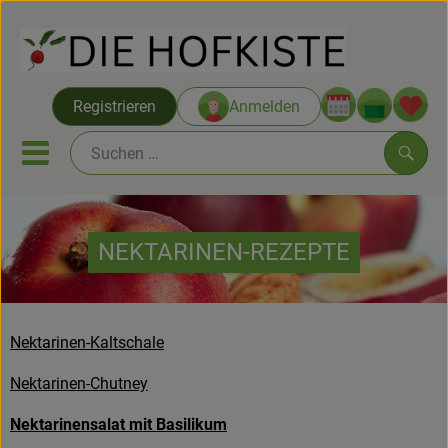
Warenko
Registrieren
Anmelden
Link
Mobiles Menu öffnen oder sc
Such
Saatgut ab Juli
NEKTARINEN-REZEPTE
Themenwelten
Neu & Angebote
Nektarinen-Kaltschale
Hofkisten
Nektarinen-Chutney
Vom Acker
Nektarinensalat mit Basilikum