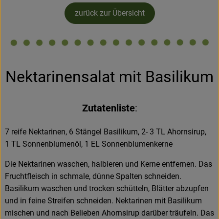
Kühltheke
zurück zur Übersicht
Backstube
Küchenzauber
Nektarinensalat mit Basilikum
Über den Tag
TrinkBar
Zutatenliste
:
NonFood & Saaten
7 reife Nektarinen, 6 Stängel Basilikum, 2- 3 TL Ahornsirup,
Großgebinde
1 TL Sonnenblumenöl, 1 EL Sonnenblumenkerne
Die Nektarinen waschen, halbieren und Kerne entfernen. Das
So geht’s
Fruchtfleisch in schmale, dünne Spalten schneiden.
Basilikum waschen und trocken schütteln, Blätter abzupfen
Über uns
und in feine Streifen schneiden. Nektarinen mit Basilikum
mischen und nach Belieben Ahornsirup darüber träufeln. Das
Service