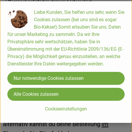
✅ Regional geliefert in deinem Liefergebiet
✅ Lieferung auf festen Touren oder Abholung im Blumenhof
Liebe Kunden, Sie helfen uns sehr, wenn Sie
in Eitorf
Cookies zulassen (bei uns sind es sogar
Bio-Kekse!).Somit erlauben Sie uns, Daten
für unser Marketing zu sammeln. Da wir Ihre
Privatsphäre sehr wertschätzen, haben Sie in
...und so geht`s
Übereinstimmung mit der EU-Richtlinie 2009/136/EG (E-
Privacy) die Möglichkeit genau einzustellen, an welche
Dienstleister Ihre Daten weitergegeben werden.
Nur notwendige Cookies zulassen
Ergänze deine Hofkiste mit Brot,
Alle Cookies zulassen
Milchprodukten, Getränken, Vorräten und vielen
weiteren Bio-Lebensmitteln.
Wir liefern auf
Cookieeinstellungen
festen Touren in unserem Liefergebiet –
alternativ kannst du deine Bestellung
im