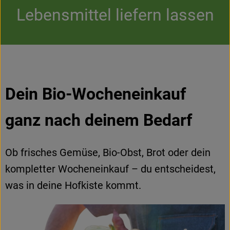
Kühltheke
Lebensmittel liefern lassen
Backstube
Küchenzauber
Über den Tag
Dein Bio-Wocheneinkauf
TrinkBar
ganz nach deinem Bedarf
NonFood & Saaten
Großgebinde
Ob frisches Gemüse, Bio-Obst, Brot oder dein
kompletter Wocheneinkauf – du entscheidest,
So geht’s
was in deine Hofkiste kommt
.
Über uns
Service