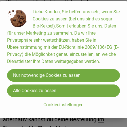
✅ Regional geliefert in deinem Liefergebiet
✅ Lieferung auf festen Touren oder Abholung im Blumenhof
Liebe Kunden, Sie helfen uns sehr, wenn Sie
in Eitorf
Cookies zulassen (bei uns sind es sogar
Bio-Kekse!).Somit erlauben Sie uns, Daten
für unser Marketing zu sammeln. Da wir Ihre
Privatsphäre sehr wertschätzen, haben Sie in
...und so geht`s
Übereinstimmung mit der EU-Richtlinie 2009/136/EG (E-
Privacy) die Möglichkeit genau einzustellen, an welche
Dienstleister Ihre Daten weitergegeben werden.
Nur notwendige Cookies zulassen
Ergänze deine Hofkiste mit Brot,
Alle Cookies zulassen
Milchprodukten, Getränken, Vorräten und vielen
weiteren Bio-Lebensmitteln.
Wir liefern auf
Cookieeinstellungen
festen Touren in unserem Liefergebiet –
alternativ kannst du deine Bestellung
im