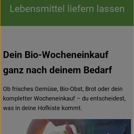
Kühltheke
Lebensmittel liefern lassen
Backstube
Küchenzauber
Über den Tag
Dein Bio-Wocheneinkauf
TrinkBar
ganz nach deinem Bedarf
NonFood & Saaten
Großgebinde
Ob frisches Gemüse, Bio-Obst, Brot oder dein
kompletter Wocheneinkauf – du entscheidest,
So geht’s
was in deine Hofkiste kommt
.
Über uns
Service