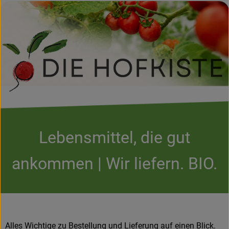
Kühltheke
Backstube
Küchenzauber
Über den Tag
TrinkBar
NonFood & Saaten
Lebensmittel, die gut
Großgebinde
ankommen | Wir liefern. BIO.
So geht’s
Über uns
Alles Wichtige zu Bestellung und Lieferung auf einen Blick.
Service