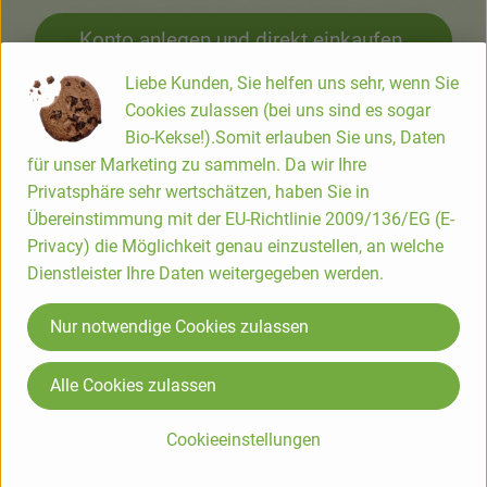
Konto anlegen und direkt einkaufen.
Liebe Kunden, Sie helfen uns sehr, wenn Sie
Cookies zulassen (bei uns sind es sogar
Bio-Kekse!).Somit erlauben Sie uns, Daten
Wer seine Bestellung lieber selbst abholt, kann
für unser Marketing zu sammeln. Da wir Ihre
Privatsphäre sehr wertschätzen, haben Sie in
dies an sechs Tagen in der Woche direkt am
Übereinstimmung mit der EU-Richtlinie 2009/136/EG (E-
Blumenhof tun – auf Wunsch auch mehrmals
Privacy) die Möglichkeit genau einzustellen, an welche
pro Woche.
Dienstleister Ihre Daten weitergegeben werden.
Nur notwendige Cookies zulassen
Alle Cookies zulassen
Cookieeinstellungen