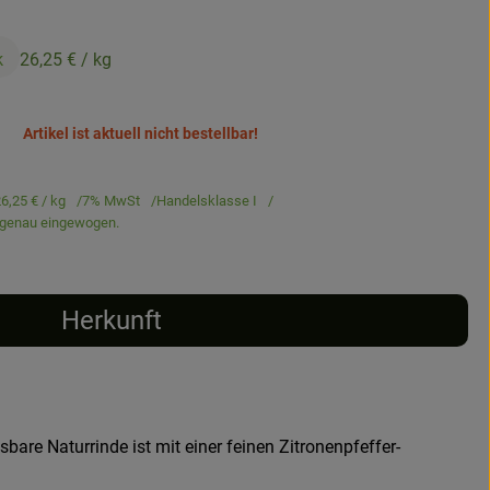
k
26,25 €
/ kg
Artikel ist aktuell nicht bestellbar!
6,25 €
/ kg
7% MwSt
Handelsklasse I
d genau eingewogen.
Herkunft
bare Naturrinde ist mit einer feinen Zitronenpfeffer-