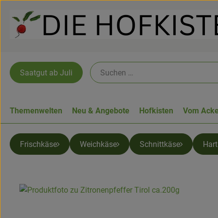
Saatgut ab Juli
Themenwelten
Neu & Angebote
Hofkisten
Vom Acke
Frischkäse
Weichkäse
Schnittkäse
Har