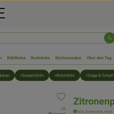
Su
r
Kühltheke
Backstube
Küchenzauber
Über den Tag
tkäse
>Sauermilch
>Rohmilch
>Ziege & Schaf
Zitronenp
Produkt zu Favouriten hinzufügen
, Verband:
BA
kbA, Österrreich, mind. 5
Österreich