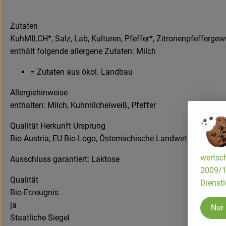
Zutaten
KuhMILCH*, Salz, Lab, Kulturen, Pfeffer*, Zitronenpfefferg
enthält folgende allergene Zutaten: Milch
= Zutaten aus ökol. Landbau
Allergiehinweise
enthalten: Milch, Kuhmilcheiweiß, Pfeffer
Qualität Herkunft Ursprung
Bio Austria, EU Bio-Logo, Österreichische Landwirtschaft Öste
wertsch
Ausschluss garantiert: Laktose
2009/13
Qualität
Dienstl
Bio-Erzeugnis
ja
Nur
Staatliche Siegel