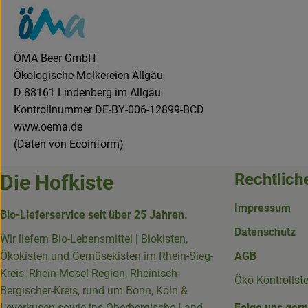
ÖMA Beer GmbH
Ökologische Molkereien Allgäu
D 88161 Lindenberg im Allgäu
Kontrollnummer DE-BY-006-12899-BCD
www.oema.de
(Daten von Ecoinform)
Rechtlich
Die Hofkiste
Impressum
Bio-Lieferservice seit über 25 Jahren.
Datenschutz
Wir liefern Bio-Lebensmittel | Biokisten,
Ökokisten und Gemüsekisten im Rhein-Sieg-
AGB
Kreis, Rhein-Mosel-Region, Rheinisch-
Öko-Kontrollst
Bergischer-Kreis, rund um Bonn, Köln &
Leverkusen sowie ins Oberbergische Land,
Folge uns ger