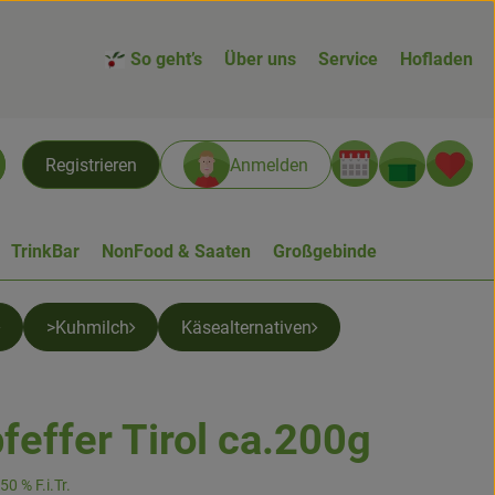
So geht’s
Über uns
Service
Hofladen
Warenk
L
Registrieren
Anmelden
chen
TrinkBar
NonFood & Saaten
Großgebinde
>Kuhmilch
Käsealternativen
feffer Tirol ca.200g
0 % F.i.Tr.