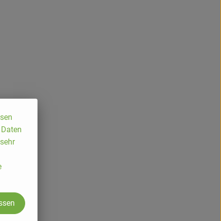
ssen
, Daten
 sehr
e
assen