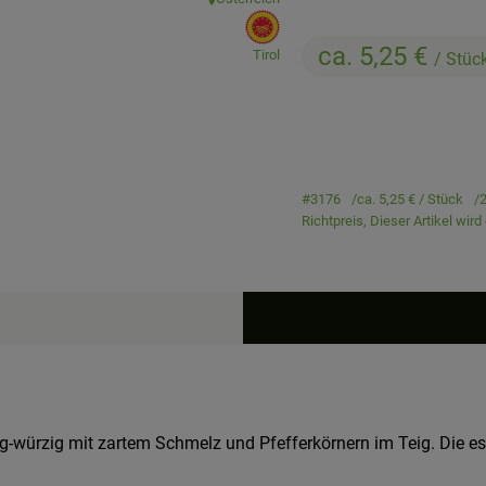
, Herkunft:
, EU Herkunft:
ca. 5,25 €
Tirol
/ Stüc
#3176
ca. 5,25 €
/ Stück
2
Richtpreis,
Dieser Artikel wir
ig-würzig mit zartem Schmelz und Pfefferkörnern im Teig. Die ess