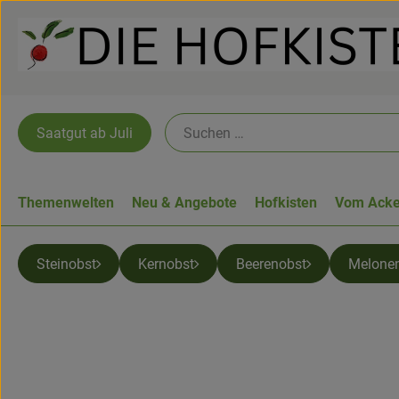
Saatgut ab Juli
Themenwelten
Neu & Angebote
Hofkisten
Vom Acke
Steinobst
Kernobst
Beerenobst
Melone