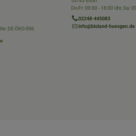
53783 Eitorf
Do-Fr: 09:00 - 18:00 Uhr, Sa: 0
02248-445083
info@bioland-huesgen.de
elle: DE-ÖKO-006
ne
Link zu https://www.instagram.com/die.hofkiste/
erner Link zu https://www.facebook.com/p/Die-Hofkiste-Rhein