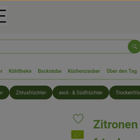
Su
r
Kühltheke
Backstube
Küchenzauber
Über den Tag
n
Zitrusfrüchte
exot.- & Südfrüchte
Trockenfrü
Zitronen
Produkt zu Favouriten hinzufüge
, Verband: