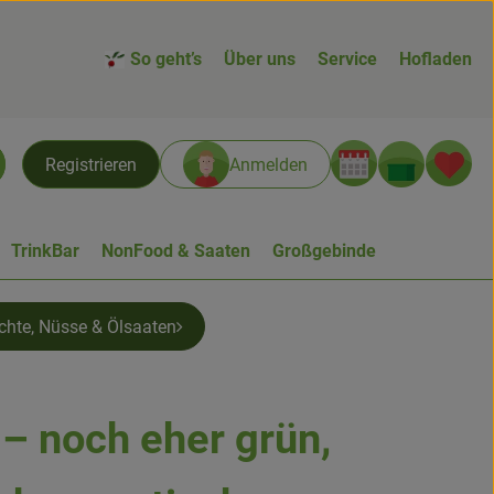
So geht’s
Über uns
Service
Hofladen
Warenk
L
Registrieren
Anmelden
chen
TrinkBar
NonFood & Saaten
Großgebinde
chte, Nüsse & Ölsaaten
 – noch eher grün,
n