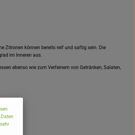
e Zitronen können bereits reif und saftig sein. Die
rad im Inneren aus.
ressen ebenso wie zum Verfeinern von Getränken, Salaten,
ssen
, Daten
 sehr