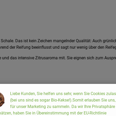
 Schale. Das ist kein Zeichen mangelnder Qualität: Auch grünlich
nd der Reifung beeinflusst und sagt nur wenig über den Reifeg
re und das intensive Zitrusaroma mit. Sie eignen sich zum Ausp
Liebe Kunden, Sie helfen uns sehr, wenn Sie Cookies zula
(bei uns sind es sogar Bio-Kekse!).Somit erlauben Sie uns
für unser Marketing zu sammeln. Da wir Ihre Privatsphäre
ätzen, haben Sie in Übereinstimmung mit der EU-Richtlinie