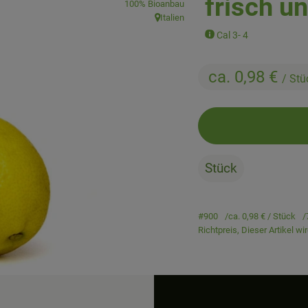
frisch u
100% Bioanbau
Italien
, Herkunft:
Cal 3- 4
ca. 0,98 €
/ Stü
Stück
#900
ca. 0,98 €
/ Stück
Richtpreis,
Dieser Artikel w