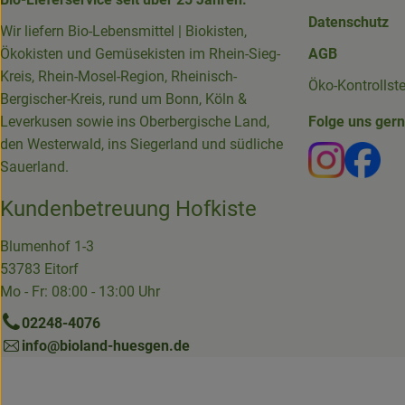
Datenschutz
Wir liefern Bio-Lebensmittel | Biokisten,
Ökokisten und Gemüsekisten im Rhein-Sieg-
AGB
Kreis, Rhein-Mosel-Region, Rheinisch-
Öko-Kontrollst
Bergischer-Kreis, rund um Bonn, Köln &
Leverkusen sowie ins Oberbergische Land,
Folge uns ger
den Westerwald, ins Siegerland und südliche
Externer 
Ext
Sauerland.
Kundenbetreuung Hofkiste
Blumenhof 1-3
53783 Eitorf
Mo - Fr: 08:00 - 13:00 Uhr
02248-4076
info@bioland-huesgen.de