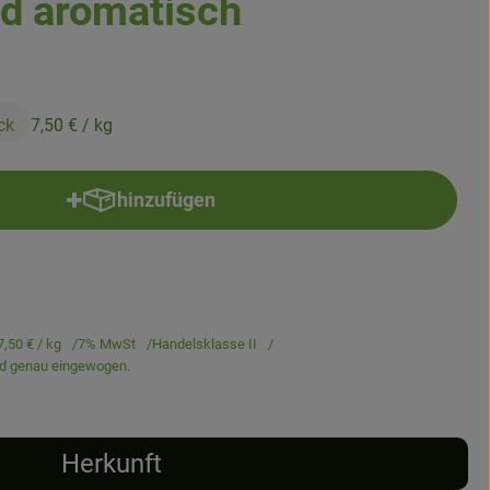
nd aromatisch
ck
7,50 €
/ kg
hinzufügen
Produkt zum Warenkorb hinzufügen
7,50 €
/ kg
7% MwSt
Handelsklasse II
ird genau eingewogen.
Herkunft