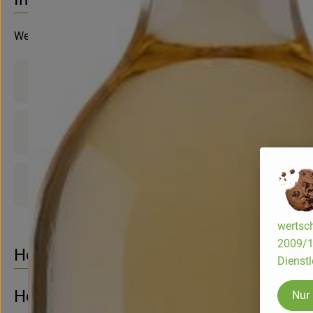
Weingut Sander
Produktinformationen
Zutaten
Produktdatenblatt
wertsch
2009/13
Herkunft
Dienstl
Hersteller: Sander – ökologische Weine
Nur