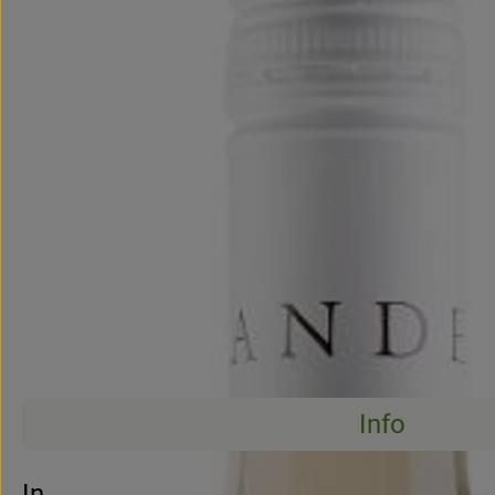
Info
Info