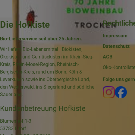
Rechtlich
Die Hofkiste
Impressum
Bio-Lieferservice seit über 25 Jahren.
Datenschutz
Wir liefern Bio-Lebensmittel | Biokisten,
Ökokisten und Gemüsekisten im Rhein-Sieg-
AGB
Kreis, Rhein-Mosel-Region, Rheinisch-
Öko-Kontrollst
Bergischer-Kreis, rund um Bonn, Köln &
Leverkusen sowie ins Oberbergische Land,
Folge uns ger
den Westerwald, ins Siegerland und südliche
Externer 
Ext
Sauerland.
Kundenbetreuung Hofkiste
Blumenhof 1-3
53783 Eitorf