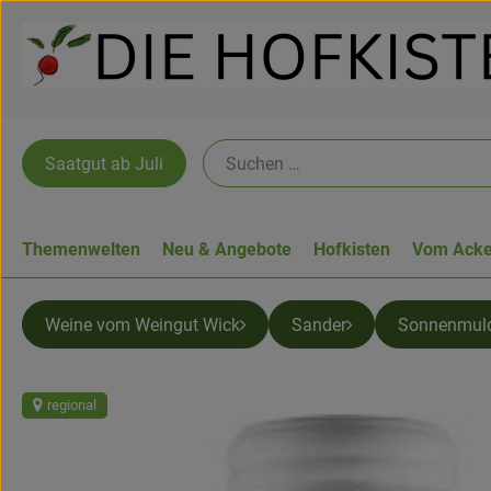
Saatgut ab Juli
Themenwelten
Neu & Angebote
Hofkisten
Vom Acke
Weine vom Weingut Wick
Sander
Sonnenmul
regional