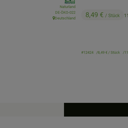
Naturland
, Kontrollstelle:
DE-ÖKO-022
8,49 €
/ Stück
1
Deutschland
, Herkunft:
#12424
8,49 €
/ Stück
11