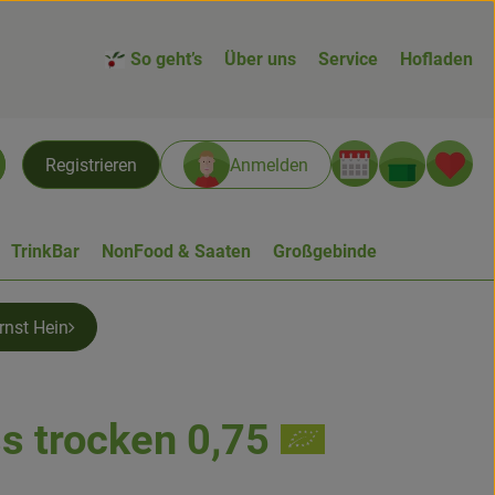
So geht’s
Über uns
Service
Hofladen
Warenk
L
Registrieren
Anmelden
chen
TrinkBar
NonFood & Saaten
Großgebinde
rnst Hein
ss trocken 0,75
n