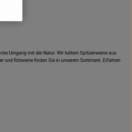
iche Umgang mit der Natur. Wir keltern Spitzenweine aus
er und Rotweine finden Sie in unserem Sortiment. Erfahren