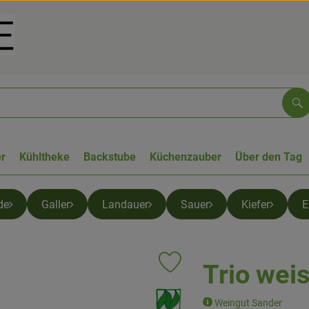
Su
r
Kühltheke
Backstube
Küchenzauber
Über den Tag
de
Galler
Landauer
Sauer
Kiefer
E
Trio wei
Produkt zu Favouriten hinzufüge
, Verband:
Weingut Sander