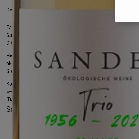
Deutschland
Familie Sander
Stefan Sander
D 67582 Mettenheim
Herzlich Willkommen bei der Familie Weingut Sander in M
ökologisch angebauten Trauben. Schwerpunkt hierbei sind der
Sie mehr über unser Weingut, die Weine und die Familie Sand
Kontrollnummer DE-ÖKO-022
www.sanderweine.de
(Daten von Ecoinform)
Sander – ökologische Weine