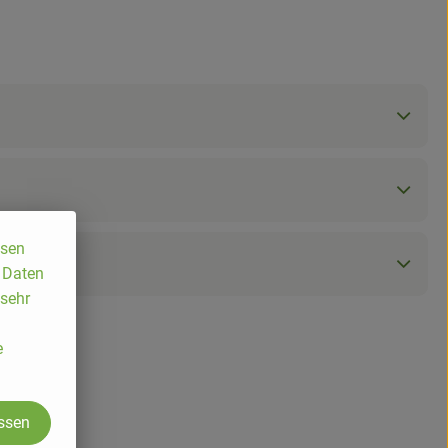
ssen
, Daten
 sehr
e
assen