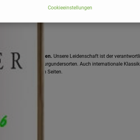
Cookieeinstellungen
ettenheim/Rheinhessen.
Unsere Leidenschaft ist der verantwortl
 Riesling und die Burgundersorten. Auch internationale Klassik
er auf den folgenden Seiten.