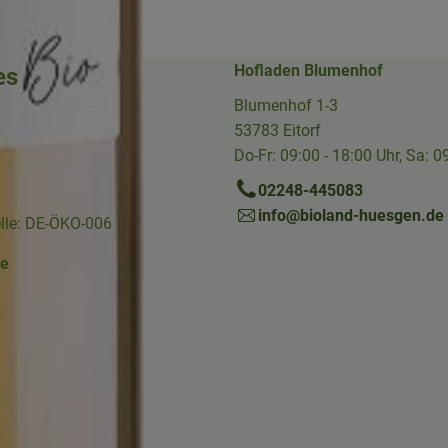
Hofladen Blumenhof
es
Blumenhof 1-3
53783 Eitorf
Do-Fr: 09:00 - 18:00 Uhr, Sa: 0
02248-445083
info@bioland-huesgen.de
elle: DE-ÖKO-006
ne
Link zu https://www.instagram.com/die.hofkiste/
erner Link zu https://www.facebook.com/p/Die-Hofkiste-Rhein