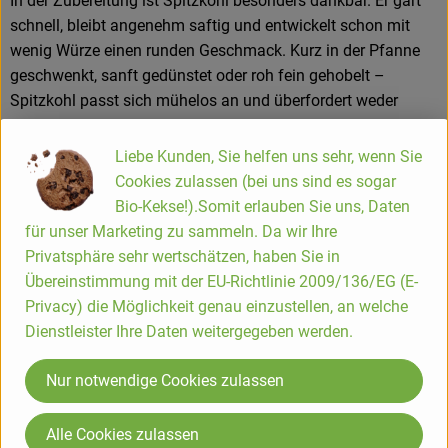
In der Zubereitung ist Spitzkohl besonders dankbar. Er gart
schnell, bleibt angenehm saftig und entwickelt schon mit
wenig Würze einen runden Geschmack. Kurz in der Pfanne
geschwenkt, sanft gedünstet oder roh fein gehobelt –
Spitzkohl passt sich mühelos an und überfordert weder
Gericht noch Kochplan.
Liebe Kunden, Sie helfen uns sehr, wenn Sie
Kleine Kochhilfe – passt besonders gut für:
Cookies zulassen (bei uns sind es sogar
– Kurz gebraten mit Zwiebeln oder Lauch
Bio-Kekse!).Somit erlauben Sie uns, Daten
– Fein gehobelt als Rohkost- oder Wintersalat
für unser Marketing zu sammeln. Da wir Ihre
– Gedünstet als leichte Beilage zu Kartoffeln oder Getreide
Privatsphäre sehr wertschätzen, haben Sie in
– Als Kohlfüllung für Pfannen, Aufläufe oder Wraps
Übereinstimmung mit der EU-Richtlinie 2009/136/EG (E-
Privacy) die Möglichkeit genau einzustellen, an welche
Wissenswert:
Dienstleister Ihre Daten weitergegeben werden.
Spitzkohl ist eine der bekömmlichsten Kohlsorten. Durch
seine zarte Blattstruktur enthält er weniger feste Zellwände
Nur notwendige Cookies zulassen
als klassische Kopfkohlsorten – das macht ihn leichter
verdaulich und besonders gut geeignet für die schnelle
Alltagsküche. Zudem verliert er beim Garen weniger Wasser,
Alle Cookies zulassen