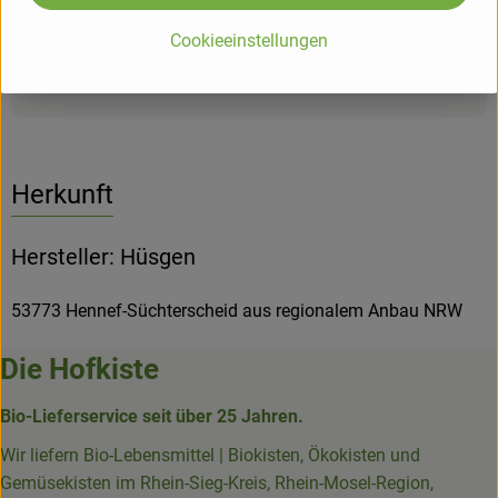
wodurch Geschmack und Textur besser erhalten bleiben.
Cookieeinstellungen
Produktinformationen
Herkunft
Hersteller: Hüsgen
53773 Hennef-Süchterscheid aus regionalem Anbau NRW
Die Hofkiste
Bio-Lieferservice seit über 25 Jahren.
Wir liefern Bio-Lebensmittel | Biokisten, Ökokisten und
Gemüsekisten im Rhein-Sieg-Kreis, Rhein-Mosel-Region,