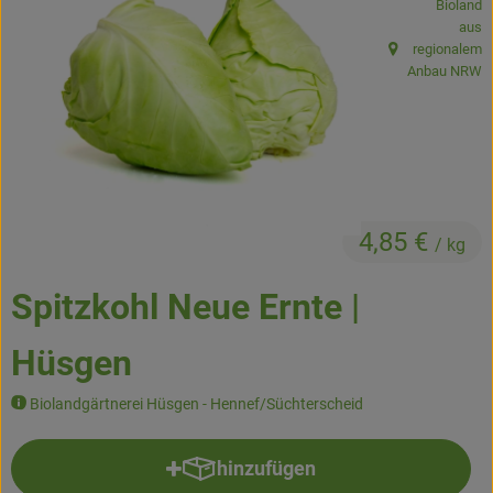
Bioland
Kühltheke
aus
regionalem
, Herkunft:
Backstube
Anbau NRW
Küchenzauber
Über den Tag
TrinkBar
4,85 €
/ kg
NonFood & Saaten
Spitzkohl Neue Ernte |
Großgebinde
Hüsgen
So geht’s
Biolandgärtnerei Hüsgen - Hennef/Süchterscheid
Über uns
hinzufügen
Produkt zum Warenkorb hinzufü
Service