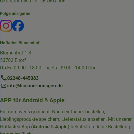
Öko-Kontrollstelle: DE-ÖKO-006
Folge uns gerne
Externer Link zu https://www.instagram.com/die.hofkiste
Externer Link zu https://www.facebook.com/p/Die-
Hofladen Blumenhof
Blumenhof 1-3
53783 Eitorf
Do-Fr: 09:00 - 18:00 Uhr, Sa: 09:00 - 14:00 Uhr
02248-445083
info@bioland-huesgen.de
APP für
Android
&
Apple
Für unterwegs gemacht: Noch einfacher bestellen,
Lieblingsprodukte speichern, Lieferstatus ansehen. Mit unserer
Hofkisten-App (
Android
&
Apple
) behältst du deine Bestellung