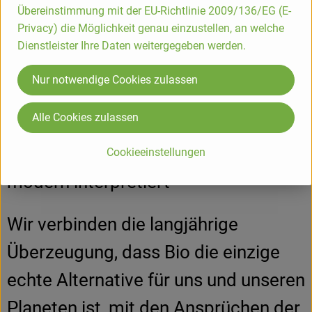
DV
Übereinstimmung mit der EU-Richtlinie 2009/136/EG (E-
Privacy) die Möglichkeit genau einzustellen, an welche
Dienstleister Ihre Daten weitergegeben werden.
Nur notwendige Cookies zulassen
nur puur bio GmbH
Alle Cookies zulassen
D 46459 Rees
Ursprünglicher Bio-Gedanke –
Cookieeinstellungen
modern interpretiert
Wir verbinden die langjährige
Überzeugung, dass Bio die einzige
echte Alternative für uns und unseren
Planeten ist, mit den Ansprüchen der