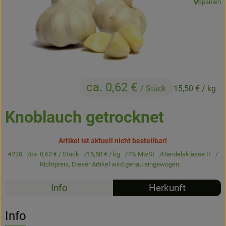
Spanien
, Herkunft:
Kühltheke
Backstube
Küchenzauber
Über den Tag
ca. 0,62 €
/ Stück
15,50 €
/ kg
TrinkBar
Knoblauch getrocknet
NonFood & Saaten
Artikel ist aktuell nicht bestellbar!
Großgebinde
#220
ca. 0,62 €
/ Stück
15,50 €
/ kg
7% MwSt
Handelsklasse II
Richtpreis,
Dieser Artikel wird genau eingewogen.
So geht’s
Info
Herkunft
Über uns
Info
Service