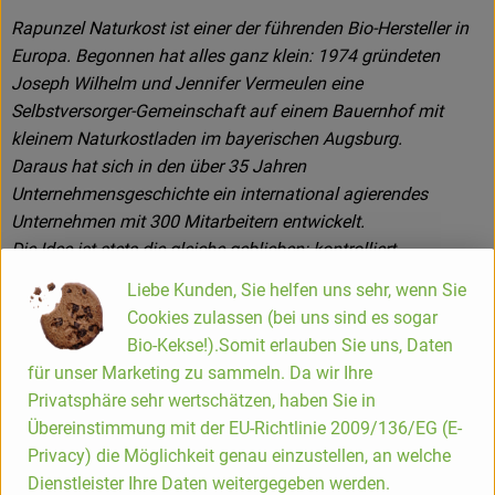
Rapunzel Naturkost ist einer der führenden Bio-Hersteller in
Europa. Begonnen hat alles ganz klein: 1974 gründeten
Joseph Wilhelm und Jennifer Vermeulen eine
Selbstversorger-Gemeinschaft auf einem Bauernhof mit
kleinem Naturkostladen im bayerischen Augsburg.
Daraus hat sich in den über 35 Jahren
Unternehmensgeschichte ein international agierendes
Unternehmen mit 300 Mitarbeitern entwickelt.
Die Idee ist stets die gleiche geblieben: kontrolliert
biologische, naturbelassene und vegetarische Lebensmittel
Liebe Kunden, Sie helfen uns sehr, wenn Sie
herzustellen.
Cookies zulassen (bei uns sind es sogar
Bio-Kekse!).Somit erlauben Sie uns, Daten
für unser Marketing zu sammeln. Da wir Ihre
Das Rapunzel Produktsortiment
Privatsphäre sehr wertschätzen, haben Sie in
Übereinstimmung mit der EU-Richtlinie 2009/136/EG (E-
Die Rapunzel Produkte der ersten Stunde waren Nussmuse,
Privacy) die Möglichkeit genau einzustellen, an welche
Trockenfrüchte und Müsli. Inzwischen umfasst das
Dienstleister Ihre Daten weitergegeben werden.