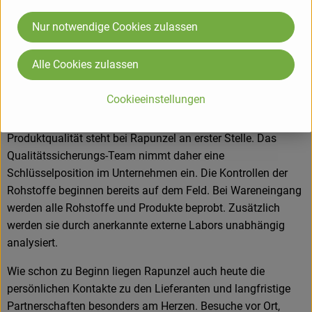
Sortiment ca. 550 Produkte. Zusätzlich zählen heute
Erzeugnisse wie Teigwaren, Speiseöle, Schokoladen und
Nur notwendige Cookies zulassen
Kaffee zum Kernsortiment. Die Hälfte dieser Produkte wird in
Legau im Allgäu hergestellt oder verarbeitet.
Alle Cookies zulassen
Cookieeinstellungen
Produkte in bester Bio-Qualität
Produktqualität steht bei Rapunzel an erster Stelle. Das
Qualitätssicherungs-Team nimmt daher eine
Schlüsselposition im Unternehmen ein. Die Kontrollen der
Rohstoffe beginnen bereits auf dem Feld. Bei Wareneingang
werden alle Rohstoffe und Produkte beprobt. Zusätzlich
werden sie durch anerkannte externe Labors unabhängig
analysiert.
Wie schon zu Beginn liegen Rapunzel auch heute die
persönlichen Kontakte zu den Lieferanten und langfristige
Partnerschaften besonders am Herzen. Besuche vor Ort,