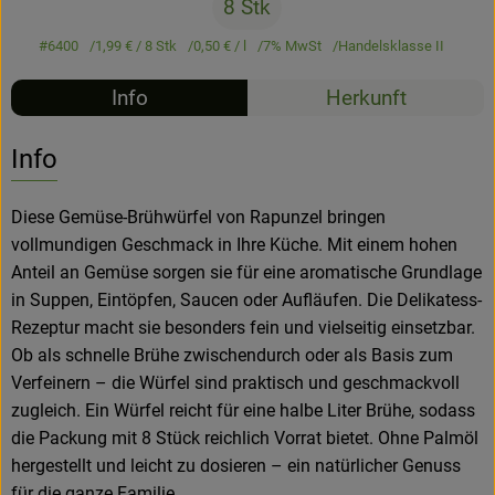
8 Stk
Hofladen
#6400
1,99 €
/ 8 Stk
0,50 €
/ l
7% MwSt
Handelsklasse II
Info
Herkunft
Info
Diese Gemüse-Brühwürfel von Rapunzel bringen
vollmundigen Geschmack in Ihre Küche. Mit einem hohen
Anteil an Gemüse sorgen sie für eine aromatische Grundlage
in Suppen, Eintöpfen, Saucen oder Aufläufen. Die Delikatess-
Rezeptur macht sie besonders fein und vielseitig einsetzbar.
Ob als schnelle Brühe zwischendurch oder als Basis zum
Verfeinern – die Würfel sind praktisch und geschmackvoll
zugleich. Ein Würfel reicht für eine halbe Liter Brühe, sodass
die Packung mit 8 Stück reichlich Vorrat bietet. Ohne Palmöl
hergestellt und leicht zu dosieren – ein natürlicher Genuss
für die ganze Familie.