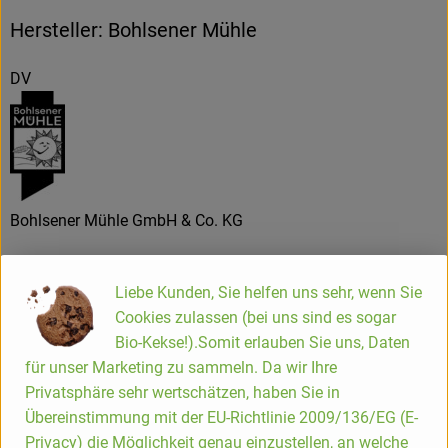
Hersteller: Bohlsener Mühle
DV
Bohlsener Mühle GmbH & Co. KG
D 29581 Gerdau
Liebe Kunden, Sie helfen uns sehr, wenn Sie
Die Bohlsener Mühle
Cookies zulassen (bei uns sind es sogar
Bio-Kekse!).Somit erlauben Sie uns, Daten
Gemahlen wird in Bohlsen seit 1265. In unserer
für unser Marketing zu sammeln. Da wir Ihre
Wassermühle verarbeiten wir seit mehr als 40 Jahren 100%
Privatsphäre sehr wertschätzen, haben Sie in
ökologische Rohstoffe.
Übereinstimmung mit der EU-Richtlinie 2009/136/EG (E-
Gemeinsam mit unseren Erzeugern setzen wir uns für
Privacy) die Möglichkeit genau einzustellen, an welche
zukunftsfähiges Wirtschaften, ökologischen Landbau und