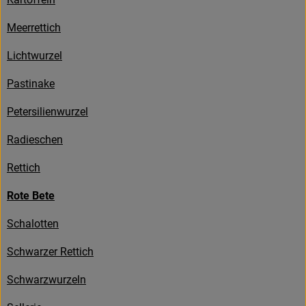
Kühltheke
Meerrettich
Backstube
Lichtwurzel
Küchenzauber
Pastinake
Über den Tag
Petersilienwurzel
TrinkBar
Radieschen
NonFood & Saaten
Rettich
Großgebinde
Rote Bete
Schalotten
So geht’s
Schwarzer Rettich
Über uns
Schwarzwurzeln
Service