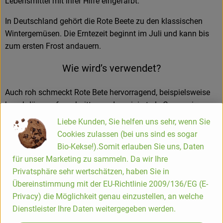
Lebensmittel mit ihrer Hilfe eingefärbt.
In Deutschland gehört die Rote Beete zu den klassischen
Wintergemüsen. Die Erntezeit beginnt im Juli und kann bis
zum ersten Frost andauern.
Wie wird’s verwendet?
Auch roh schmeckt Rote Bete hervorragend, beispielsweise
hauchdünn aufgeschnitten und mariniert als Carpaccio.
Hierfür eignet sich besonders junge Sommer-Rote Bete. Rohe
Liebe Kunden, Sie helfen uns sehr, wenn Sie
Rote Bete enthält besonders viele Vitamine und
Cookies zulassen (bei uns sind es sogar
Mineralstoffe, da diese nicht durch das Kochen zerstört
Bio-Kekse!).Somit erlauben Sie uns, Daten
werden.
für unser Marketing zu sammeln. Da wir Ihre
Privatsphäre sehr wertschätzen, haben Sie in
Zur Weiterverwendung von Rote Bete in leckeren Gerichten
Übereinstimmung mit der EU-Richtlinie 2009/136/EG (E-
wird diese vorerst für 30-40 Min. in kochendem Salzwasser
Privacy) die Möglichkeit genau einzustellen, an welche
gar gekocht.
Dienstleister Ihre Daten weitergegeben werden.
Wegen seiner wertvollen Inhaltsstoffe wird der Saft der