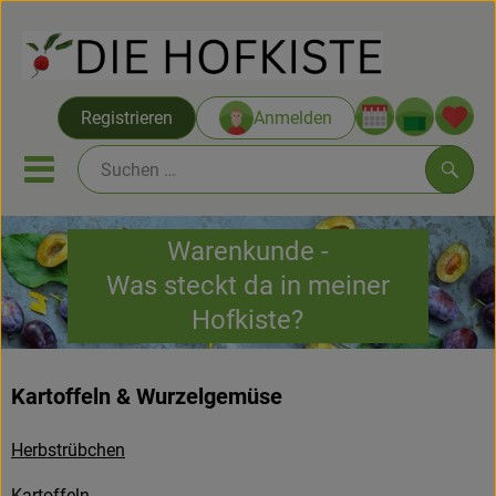
Warenko
Registrieren
Anmelden
Link
Mobiles Menu öffnen oder sc
Such
Warenkunde -
Saatgut ab Juli
Was steckt da in meiner
Hofkiste?
Themenwelten
Neu & Angebote
Kartoffeln & Wurzelgemüse
Hofkisten
Herbstrübchen
Vom Acker
Kartoffeln