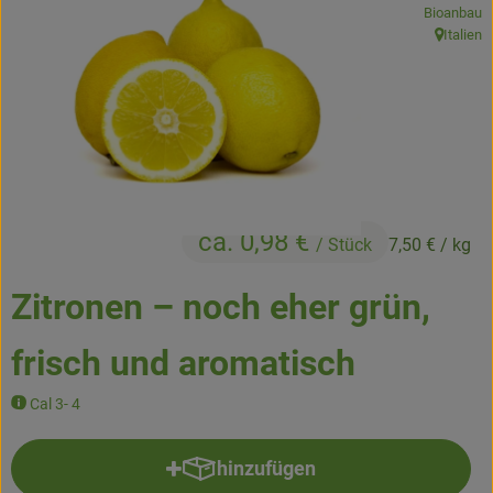
Bioanbau
Kühltheke
Italien
, Herkunft
Backstube
Küchenzauber
Über den Tag
TrinkBar
ca. 0,98 €
/ Stück
7,50 €
/ kg
NonFood & Saaten
Zitronen – noch eher grün,
Großgebinde
frisch und aromatisch
So geht’s
Cal 3- 4
Über uns
hinzufügen
Produkt zum Warenkorb hinzufü
Service