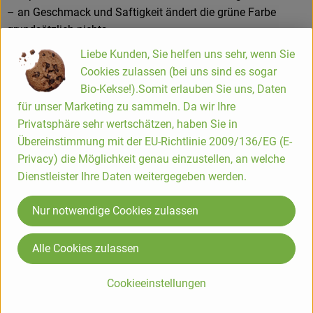
– an Geschmack und Saftigkeit ändert die grüne Farbe
grundsätzlich nichts.
Liebe Kunden, Sie helfen uns sehr, wenn Sie
Zitronen – frisch, vielseitig und aromatisch
Cookies zulassen (bei uns sind es sogar
Unsere Zitronen überzeugen durch ihr saftiges Fruchtfleisch
Bio-Kekse!).Somit erlauben Sie uns, Daten
und ein ausgewogenes Zusammenspiel von Säure und
für unser Marketing zu sammeln. Da wir Ihre
Frische. Schon beim Anschneiden verströmen sie ihren
Privatsphäre sehr wertschätzen, haben Sie in
typischen Zitrusduft, der vielen Gerichten eine lebendige
Übereinstimmung mit der EU-Richtlinie 2009/136/EG (E-
Note verleiht. Ob zum Abschmecken, Verfeinern oder als
Privacy) die Möglichkeit genau einzustellen, an welche
frische Komponente – oft reicht bereits ein Spritzer Saft oder
Dienstleister Ihre Daten weitergegeben werden.
etwas Abrieb, um ein Gericht geschmacklich abzurunden.
Nur notwendige Cookies zulassen
Zitronen geben beim Schneiden reichlich Saft ab. Das
Aroma bleibt dabei klar und präsent. Die Schale kann fein
Alle Cookies zulassen
verwendet werden, sollte jedoch sparsam dosiert werden, da
sie sonst schnell bitter wirken kann.
Cookieeinstellungen
Gut zu wissen: