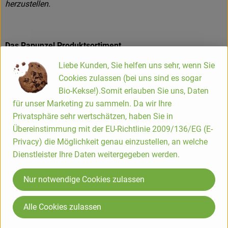
herzustellen.
Das Rapunzel Produktsortiment
Liebe Kunden, Sie helfen uns sehr, wenn Sie
Die Rapunzel Produkte der ersten Stunde waren Nussmuse,
Cookies zulassen (bei uns sind es sogar
Trockenfrüchte und Müsli. Inzwischen umfasst das
Bio-Kekse!).Somit erlauben Sie uns, Daten
Sortiment ca. 550 Produkte. Zusätzlich zählen heute
für unser Marketing zu sammeln. Da wir Ihre
Erzeugnisse wie Teigwaren, Speiseöle, Schokoladen und
Privatsphäre sehr wertschätzen, haben Sie in
Kaffee zum Kernsortiment. Die Hälfte dieser Produkte wird in
Übereinstimmung mit der EU-Richtlinie 2009/136/EG (E-
Legau im Allgäu hergestellt oder verarbeitet.
Privacy) die Möglichkeit genau einzustellen, an welche
Dienstleister Ihre Daten weitergegeben werden.
Produkte in bester Bio-Qualität
Nur notwendige Cookies zulassen
Produktqualität steht bei Rapunzel an erster Stelle. Das
Qualitätssicherungs-Team nimmt daher eine
Alle Cookies zulassen
Schlüsselposition im Unternehmen ein. Die Kontrollen der