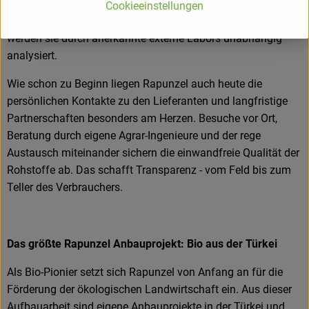
Rohstoffe beginnen bereits auf dem Feld. Bei Wareneingang
Cookieeinstellungen
werden alle Rohstoffe und Produkte beprobt. Zusätzlich
werden sie durch anerkannte externe Labors unabhängig
analysiert.
Wie schon zu Beginn liegen Rapunzel auch heute die
persönlichen Kontakte zu den Lieferanten und langfristige
Partnerschaften besonders am Herzen. Besuche vor Ort,
Beratung durch eigene Agrar-Ingenieure und der rege
Austausch miteinander sichern die einwandfreie Qualität der
Rohstoffe ab. Das schafft Transparenz - vom Feld bis zum
Teller des Verbrauchers.
Das größte Rapunzel Anbauprojekt: Bio aus der Türkei
Als Bio-Pionier setzt sich Rapunzel von Anfang an für die
Förderung der ökologischen Landwirtschaft ein. Aus dieser
Aufbauarbeit sind eigene Anbauprojekte in der Türkei und