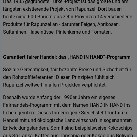
Das 1985 gegründete Türkei-Projekt ist das größte und am
längsten existierende Projekt von Rapunzel. Dort bauen
heute circa 600 Bauern aus zehn Provinzen 14 verschiedene
Produkte für Rapunzel an - darunter Feigen, Aprikosen,
Sultaninen, Haselnüsse, Pinienkerne und Tomaten.
Garantiert fairer Handel: das „HAND IN HAND“-Programm
Soziale Gerechtigkeit, fair bezahlte Preise und Sicherheit für
den Rohstofflieferanten: Diesen Prinzipien fühlt sich
Rapunzel weltweit in allen Projekten verpflichtet.
Deshalb wurde Anfang der 1990er Jahre ein eigenes
Fairhandels-Programm mit dem Namen HAND IN HAND ins
Leben gerufen. Dieses firmeneigene Siegel steht für fairen
Handel mit und ökologische Landwirtschaft in sogenannten
Entwicklungsländern. Somit sind beispielsweise Kokoschips
aus Sri Lanka, Kaffee aus Tansania oder Kakao aus Bolivien