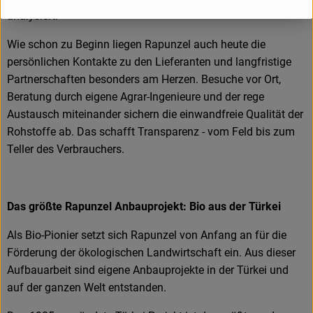
analysiert.
Wie schon zu Beginn liegen Rapunzel auch heute die
persönlichen Kontakte zu den Lieferanten und langfristige
Partnerschaften besonders am Herzen. Besuche vor Ort,
Beratung durch eigene Agrar-Ingenieure und der rege
Austausch miteinander sichern die einwandfreie Qualität der
Rohstoffe ab. Das schafft Transparenz - vom Feld bis zum
Teller des Verbrauchers.
Das größte Rapunzel Anbauprojekt: Bio aus der Türkei
Als Bio-Pionier setzt sich Rapunzel von Anfang an für die
Förderung der ökologischen Landwirtschaft ein. Aus dieser
Aufbauarbeit sind eigene Anbauprojekte in der Türkei und
auf der ganzen Welt entstanden.