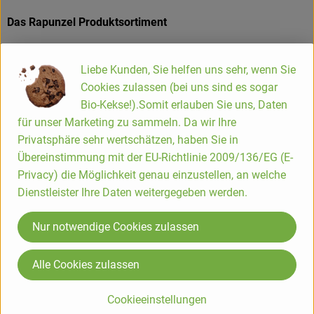
Das Rapunzel Produktsortiment
Die Rapunzel Produkte der ersten Stunde waren Nussmuse,
Trockenfrüchte und Müsli. Inzwischen umfasst das
Liebe Kunden, Sie helfen uns sehr, wenn Sie
Sortiment ca. 550 Produkte. Zusätzlich zählen heute
Cookies zulassen (bei uns sind es sogar
Erzeugnisse wie Teigwaren, Speiseöle, Schokoladen und
Bio-Kekse!).Somit erlauben Sie uns, Daten
Kaffee zum Kernsortiment. Die Hälfte dieser Produkte wird in
für unser Marketing zu sammeln. Da wir Ihre
Legau im Allgäu hergestellt oder verarbeitet.
Privatsphäre sehr wertschätzen, haben Sie in
Übereinstimmung mit der EU-Richtlinie 2009/136/EG (E-
Privacy) die Möglichkeit genau einzustellen, an welche
Dienstleister Ihre Daten weitergegeben werden.
Produkte in bester Bio-Qualität
Produktqualität steht bei Rapunzel an erster Stelle. Das
Nur notwendige Cookies zulassen
Qualitätssicherungs-Team nimmt daher eine
Schlüsselposition im Unternehmen ein. Die Kontrollen der
Alle Cookies zulassen
Rohstoffe beginnen bereits auf dem Feld. Bei Wareneingang
werden alle Rohstoffe und Produkte beprobt. Zusätzlich
Cookieeinstellungen
werden sie durch anerkannte externe Labors unabhängig