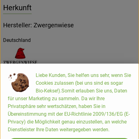
Herkunft
Hersteller: Zwergenwiese
Deutschland
ZWERGENWIESE Naturkost GmbH
Liebe Kunden, Sie helfen uns sehr, wenn Sie
Cookies zulassen (bei uns sind es sogar
D 24887 Silberstedt
Bio-Kekse!).Somit erlauben Sie uns, Daten
Die Zwergenwiese Naturkost GmbH steht seit über 40 Jahren
für unser Marketing zu sammeln. Da wir Ihre
für liebevoll und sorgfältig hergestellte Bio-Lebensmittel.
Privatsphäre sehr wertschätzen, haben Sie in
Aus eigener Entwicklung und in eigener Produktion
Übereinstimmung mit der EU-Richtlinie 2009/136/EG (E-
entstehen pikante und fruchtige Brotaufstriche, Senfe,
Privacy) die Möglichkeit genau einzustellen, an welche
Tomatensaucen und Fertiggerichte für den Biohandel.
Dienstleister Ihre Daten weitergegeben werden.
Alles unter dem Zeichen der roten Zwergenmütze.